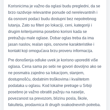
Korisnicima je važno da oglasi budu pregledni, da se
brzo razdvoje relevantne ponude od nerelevantnih i
da osnovni podaci budu dostupni bez nepotrebnog
lutanja. Zato su filteri po lokaciji, ceni, kategoriji i
drugim kriterijumima posebno korisni kada se
pretražuju male oglase. Dobar oglas treba da ima
jasan naslov, realan opis, osnovne karakteristike i
kontakt koji omogućava brzu proveru informacija.
Pre donošenja odluke uvek je korisno uporediti više
oglasa. Cena sama po sebi ne govori dovoljno ako se
ne posmatra zajedno sa lokacijom, stanjem,
dostupnošću, dodatnim troškovima i kvalitetom
podataka u oglasu. Kod lokalne pretrage u Srbiji
posebno je važno obratiti pažnju na naselje,
povezanost sa prevozom, blizinu posla, škole,
fakulteta, prodavnica ili drugih svakodnevnih potreba.