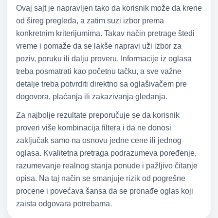
Ovaj sajt je napravljen tako da korisnik može da krene
od šireg pregleda, a zatim suzi izbor prema
konkretnim kriterijumima. Takav način pretrage štedi
vreme i pomaže da se lakše napravi uži izbor za
poziv, poruku ili dalju proveru. Informacije iz oglasa
treba posmatrati kao početnu tačku, a sve važne
detalje treba potvrditi direktno sa oglašivačem pre
dogovora, plaćanja ili zakazivanja gledanja.
Za najbolje rezultate preporučuje se da korisnik
proveri više kombinacija filtera i da ne donosi
zaključak samo na osnovu jedne cene ili jednog
oglasa. Kvalitetna pretraga podrazumeva poređenje,
razumevanje realnog stanja ponude i pažljivo čitanje
opisa. Na taj način se smanjuje rizik od pogrešne
procene i povećava šansa da se pronađe oglas koji
zaista odgovara potrebama.