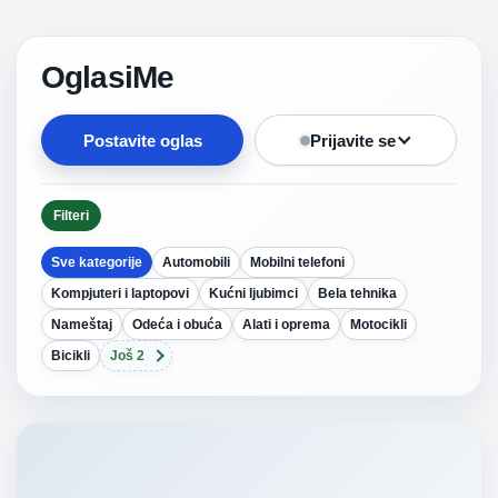
OglasiMe
Postavite oglas
Prijavite se
Filteri
Sve kategorije
Automobili
Mobilni telefoni
Kompjuteri i laptopovi
Kućni ljubimci
Bela tehnika
Nameštaj
Odeća i obuća
Alati i oprema
Motocikli
Bicikli
Još 2