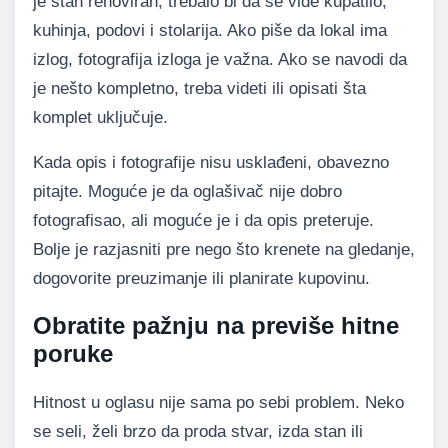
je stan renoviran, trebalo bi da se vide kupatilo,
kuhinja, podovi i stolarija. Ako piše da lokal ima
izlog, fotografija izloga je važna. Ako se navodi da
je nešto kompletno, treba videti ili opisati šta
komplet uključuje.
Kada opis i fotografije nisu usklađeni, obavezno
pitajte. Moguće je da oglašivač nije dobro
fotografisao, ali moguće je i da opis preteruje.
Bolje je razjasniti pre nego što krenete na gledanje,
dogovorite preuzimanje ili planirate kupovinu.
Obratite pažnju na previše hitne
poruke
Hitnost u oglasu nije sama po sebi problem. Neko
se seli, želi brzo da proda stvar, izda stan ili