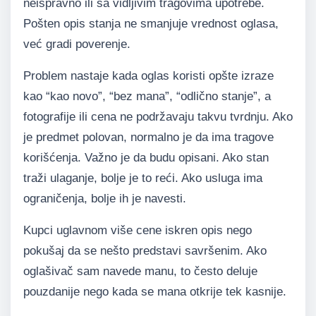
neispravno ili sa vidljivim tragovima upotrebe.
Pošten opis stanja ne smanjuje vrednost oglasa,
već gradi poverenje.
Problem nastaje kada oglas koristi opšte izraze
kao “kao novo”, “bez mana”, “odlično stanje”, a
fotografije ili cena ne podržavaju takvu tvrdnju. Ako
je predmet polovan, normalno je da ima tragove
korišćenja. Važno je da budu opisani. Ako stan
traži ulaganje, bolje je to reći. Ako usluga ima
ograničenja, bolje ih je navesti.
Kupci uglavnom više cene iskren opis nego
pokušaj da se nešto predstavi savršenim. Ako
oglašivač sam navede manu, to često deluje
pouzdanije nego kada se mana otkrije tek kasnije.