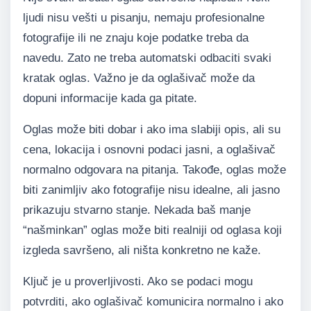
ljudi nisu vešti u pisanju, nemaju profesionalne
fotografije ili ne znaju koje podatke treba da
navedu. Zato ne treba automatski odbaciti svaki
kratak oglas. Važno je da oglašivač može da
dopuni informacije kada ga pitate.
Oglas može biti dobar i ako ima slabiji opis, ali su
cena, lokacija i osnovni podaci jasni, a oglašivač
normalno odgovara na pitanja. Takođe, oglas može
biti zanimljiv ako fotografije nisu idealne, ali jasno
prikazuju stvarno stanje. Nekada baš manje
“našminkan” oglas može biti realniji od oglasa koji
izgleda savršeno, ali ništa konkretno ne kaže.
Ključ je u proverljivosti. Ako se podaci mogu
potvrditi, ako oglašivač komunicira normalno i ako