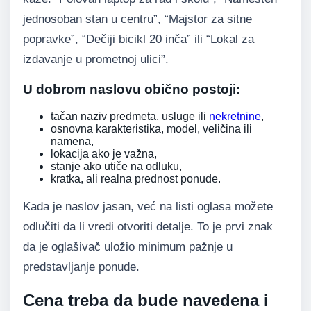
jednosoban stan u centru”, “Majstor za sitne
popravke”, “Dečiji bicikl 20 inča” ili “Lokal za
izdavanje u prometnoj ulici”.
U dobrom naslovu obično postoji:
tačan naziv predmeta, usluge ili
nekretnine
,
osnovna karakteristika, model, veličina ili
namena,
lokacija ako je važna,
stanje ako utiče na odluku,
kratka, ali realna prednost ponude.
Kada je naslov jasan, već na listi oglasa možete
odlučiti da li vredi otvoriti detalje. To je prvi znak
da je oglašivač uložio minimum pažnje u
predstavljanje ponude.
Cena treba da bude navedena i