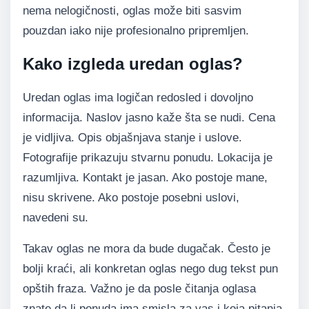
nema nelogičnosti, oglas može biti sasvim
pouzdan iako nije profesionalno pripremljen.
Kako izgleda uredan oglas?
Uredan oglas ima logičan redosled i dovoljno
informacija. Naslov jasno kaže šta se nudi. Cena
je vidljiva. Opis objašnjava stanje i uslove.
Fotografije prikazuju stvarnu ponudu. Lokacija je
razumljiva. Kontakt je jasan. Ako postoje mane,
nisu skrivene. Ako postoje posebni uslovi,
navedeni su.
Takav oglas ne mora da bude dugačak. Često je
bolji kraći, ali konkretan oglas nego dug tekst pun
opštih fraza. Važno je da posle čitanja oglasa
znate da li ponuda ima smisla za vas i koja pitanja