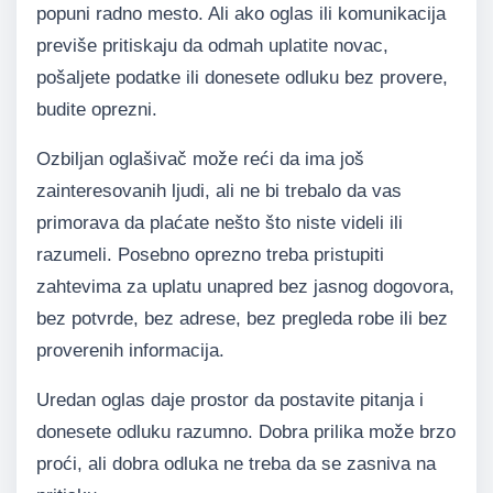
popuni radno mesto. Ali ako oglas ili komunikacija
previše pritiskaju da odmah uplatite novac,
pošaljete podatke ili donesete odluku bez provere,
budite oprezni.
Ozbiljan oglašivač može reći da ima još
zainteresovanih ljudi, ali ne bi trebalo da vas
primorava da plaćate nešto što niste videli ili
razumeli. Posebno oprezno treba pristupiti
zahtevima za uplatu unapred bez jasnog dogovora,
bez potvrde, bez adrese, bez pregleda robe ili bez
proverenih informacija.
Uredan oglas daje prostor da postavite pitanja i
donesete odluku razumno. Dobra prilika može brzo
proći, ali dobra odluka ne treba da se zasniva na