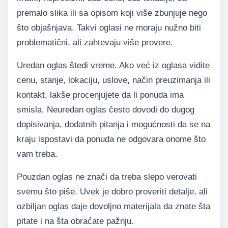
premalo slika ili sa opisom koji više zbunjuje nego
što objašnjava. Takvi oglasi ne moraju nužno biti
problematični, ali zahtevaju više provere.
Uredan oglas štedi vreme. Ako već iz oglasa vidite
cenu, stanje, lokaciju, uslove, način preuzimanja ili
kontakt, lakše procenjujete da li ponuda ima
smisla. Neuredan oglas često dovodi do dugog
dopisivanja, dodatnih pitanja i mogućnosti da se na
kraju ispostavi da ponuda ne odgovara onome što
vam treba.
Pouzdan oglas ne znači da treba slepo verovati
svemu što piše. Uvek je dobro proveriti detalje, ali
ozbiljan oglas daje dovoljno materijala da znate šta
pitate i na šta obraćate pažnju.