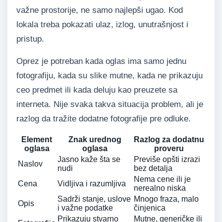
važne prostorije, ne samo najlepši ugao. Kod
lokala treba pokazati ulaz, izlog, unutrašnjost i
pristup.
Oprez je potreban kada oglas ima samo jednu
fotografiju, kada su slike mutne, kada ne prikazuju
ceo predmet ili kada deluju kao preuzete sa
interneta. Nije svaka takva situacija problem, ali je
razlog da tražite dodatne fotografije pre odluke.
Element
Znak urednog
Razlog za dodatnu
oglasa
oglasa
proveru
Jasno kaže šta se
Previše opšti izrazi
Naslov
nudi
bez detalja
Nema cene ili je
Cena
Vidljiva i razumljiva
nerealno niska
Sadrži stanje, uslove
Mnogo fraza, malo
Opis
i važne podatke
činjenica
Prikazuju stvarno
Mutne, generičke ili