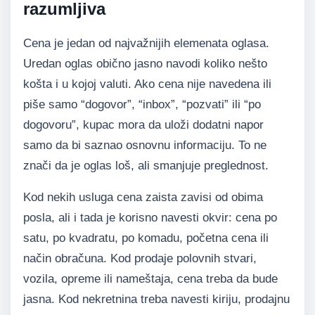
razumljiva
Cena je jedan od najvažnijih elemenata oglasa.
Uredan oglas obično jasno navodi koliko nešto
košta i u kojoj valuti. Ako cena nije navedena ili
piše samo “dogovor”, “inbox”, “pozvati” ili “po
dogovoru”, kupac mora da uloži dodatni napor
samo da bi saznao osnovnu informaciju. To ne
znači da je oglas loš, ali smanjuje preglednost.
Kod nekih usluga cena zaista zavisi od obima
posla, ali i tada je korisno navesti okvir: cena po
satu, po kvadratu, po komadu, početna cena ili
način obračuna. Kod prodaje polovnih stvari,
vozila, opreme ili nameštaja, cena treba da bude
jasna. Kod nekretnina treba navesti kiriju, prodajnu