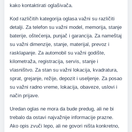
kako kontaktirati oglašivača.
Kod različitih kategorija oglasa važni su različiti
detalji. Za telefon su važni model, memorija, stanje
baterije, oštećenja, punjač i garancija. Za nameštaj
su važni dimenzije, stanje, materijal, prevoz i
rasklapanje. Za automobil su važni godište,
kilometraža, registracija, servis, stanje i
vlasništvo. Za stan su važni lokacija, kvadratura,
sprat, grejanje, režije, depozit i useljenje. Za posao
su važni radno vreme, lokacija, obaveze, uslovi i
način prijave.
Uredan oglas ne mora da bude predug, ali ne bi
trebalo da ostavi najvažnije informacije prazne.
Ako opis zvuči lepo, ali ne govori ništa konkretno,