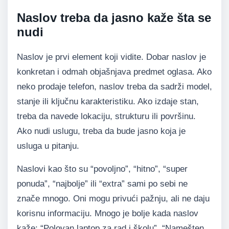
Naslov treba da jasno kaže šta se
nudi
Naslov je prvi element koji vidite. Dobar naslov je
konkretan i odmah objašnjava predmet oglasa. Ako
neko prodaje telefon, naslov treba da sadrži model,
stanje ili ključnu karakteristiku. Ako izdaje stan,
treba da navede lokaciju, strukturu ili površinu.
Ako nudi uslugu, treba da bude jasno koja je
usluga u pitanju.
Naslovi kao što su “povoljno”, “hitno”, “super
ponuda”, “najbolje” ili “extra” sami po sebi ne
znače mnogo. Oni mogu privući pažnju, ali ne daju
korisnu informaciju. Mnogo je bolje kada naslov
kaže: “Polovan laptop za rad i školu”, “Namešten