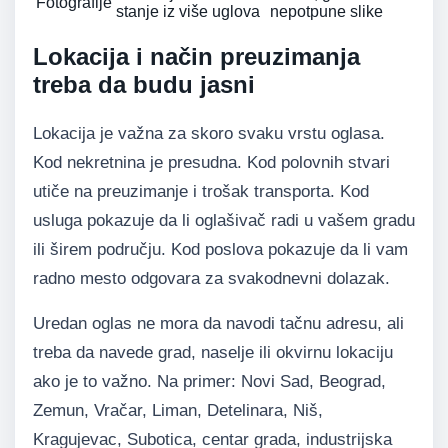
Fotografije
stanje iz više uglova
nepotpune slike
Lokacija i način preuzimanja
treba da budu jasni
Lokacija je važna za skoro svaku vrstu oglasa.
Kod nekretnina je presudna. Kod polovnih stvari
utiče na preuzimanje i trošak transporta. Kod
usluga pokazuje da li oglašivač radi u vašem gradu
ili širem području. Kod poslova pokazuje da li vam
radno mesto odgovara za svakodnevni dolazak.
Uredan oglas ne mora da navodi tačnu adresu, ali
treba da navede grad, naselje ili okvirnu lokaciju
ako je to važno. Na primer: Novi Sad, Beograd,
Zemun, Vračar, Liman, Detelinara, Niš,
Kragujevac, Subotica, centar grada, industrijska