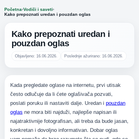
Početna
›
Vodiči i saveti
›
Kako prepoznati uredan i pouzdan oglas
Kako prepoznati uredan i
pouzdan oglas
Objavljeno: 16.06.2026.
Poslednje ažurirano: 16.06.2026.
Kada pregledate oglase na internetu, prvi utisak
često odlučuje da li ćete oglašivača pozvati,
poslati poruku ili nastaviti dalje. Uredan i
pouzdan
oglas
ne mora biti najduži, najlepše napisan ili
najatraktivnije fotografisan, ali treba da bude jasan,
konkretan i dovoljno informativan. Dobar oglas