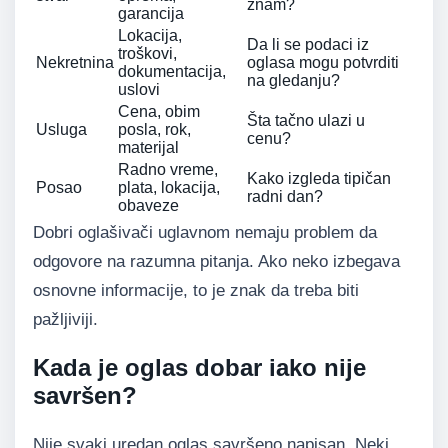
znam?
garancija
Lokacija,
Da li se podaci iz
troškovi,
Nekretnina
oglasa mogu potvrditi
dokumentacija,
na gledanju?
uslovi
Cena, obim
Šta tačno ulazi u
Usluga
posla, rok,
cenu?
materijal
Radno vreme,
Kako izgleda tipičan
Posao
plata, lokacija,
radni dan?
obaveze
Dobri oglašivači uglavnom nemaju problem da
odgovore na razumna pitanja. Ako neko izbegava
osnovne informacije, to je znak da treba biti
pažljiviji.
Kada je oglas dobar iako nije
savršen?
Nije svaki uredan oglas savršeno napisan. Neki