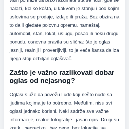
vam pomaže da brzo razumete šta se nudi, gde se
nalazi, koliko košta, u kakvom je stanju i pod kojim
uslovima se prodaje, izdaje ili pruža. Bez obzira na
to da li gledate polovnu opremu, nameštaj,
automobil, stan, lokal, uslugu, posao ili neku drugu
ponudu, osnovna pravila su slična: što je oglas
jasniji, realniji i proverljiviji, to je veća šansa da iza
njega stoji ozbiljan oglašivač.
Zašto je važno razlikovati dobar
oglas od nejasnog?
Oglasi služe da povežu ljude koji nešto nude sa
ljudima kojima je to potrebno. Međutim, nisu svi
oglasi jednako korisni. Neki sadrže sve važne
informacije, realne fotografije i jasan opis. Drugi su
kratki, neprecizni, bez cene, bez lokacije, sa