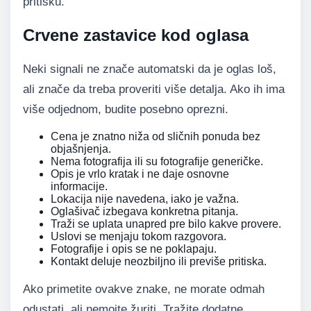
pritisku.
Crvene zastavice kod oglasa
Neki signali ne znače automatski da je oglas loš,
ali znače da treba proveriti više detalja. Ako ih ima
više odjednom, budite posebno oprezni.
Cena je znatno niža od sličnih ponuda bez
objašnjenja.
Nema fotografija ili su fotografije generičke.
Opis je vrlo kratak i ne daje osnovne
informacije.
Lokacija nije navedena, iako je važna.
Oglašivač izbegava konkretna pitanja.
Traži se uplata unapred pre bilo kakve provere.
Uslovi se menjaju tokom razgovora.
Fotografije i opis se ne poklapaju.
Kontakt deluje neozbiljno ili previše pritiska.
Ako primetite ovakve znake, ne morate odmah
odustati, ali nemojte žuriti. Tražite dodatne