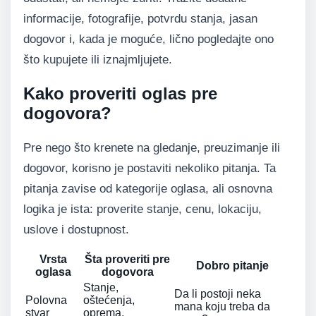
informacije, fotografije, potvrdu stanja, jasan
dogovor i, kada je moguće, lično pogledajte ono
što kupujete ili iznajmljujete.
Kako proveriti oglas pre
dogovora?
Pre nego što krenete na gledanje, preuzimanje ili
dogovor, korisno je postaviti nekoliko pitanja. Ta
pitanja zavise od kategorije oglasa, ali osnovna
logika je ista: proverite stanje, cenu, lokaciju,
uslove i dostupnost.
Vrsta
Šta proveriti pre
Dobro pitanje
oglasa
dogovora
Stanje,
Da li postoji neka
Polovna
oštećenja,
mana koju treba da
stvar
oprema,