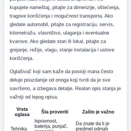
kupujete nameštaj, pitajte za dimenzije, oštećenja,
tragove korišćenja i mogućnost transporta. Ako
gledate automobil, pitajte za registraciju, servis,
kilometražu, vlasništvo, ulaganja i eventualne
kvarove. Ako gledate stan ili lokal, pitajte za
grejanje, režije, vlagu, stanje instalacija i uslove
korišćenja.
Oglašivač koji sam kaže da postoji mana često
deluje pouzdanije od onoga koji tvrdi da je sve
savršeno, a izbegava detalje. Realan opis stanja je
važniji od lepog opisa.
Vrsta
Šta proveriti
Zašto je važno
oglasa
Ispravnost,
Da znate da li je
baterija, punjač,
Tehnika
predmet odmah