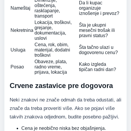
Dimenzije,
Da li kupac
oštećenja,
Nameštaj
organizuje
rasklapanje,
iznošenje i prevoz?
transport
Lokacija, troškovi,
Šta je ukupni
grejanje,
Nekretnina
mesečni trošak ili
dokumentacija,
pravni status?
uslovi
Cena, rok, obim,
Šta tačno ulazi u
Usluga
materijal, dodatni
dogovorenu cenu?
troškovi
Obaveze, plata,
Kako izgleda
Posao
radno vreme,
tipičan radni dan?
prijava, lokacija
Crvene zastavice pre dogovora
Neki znakovi ne znače odmah da treba odustati, ali
znače da treba proveriti više. Ako se pojavi više
takvih znakova odjednom, budite posebno pažljivi.
Cena je neobično niska bez objašnjenja.