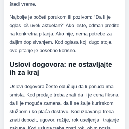
štedi vreme.
Najbolje je početi porukom ili pozivom: “Da li je
oglas još uvek aktuelan?” Ako jeste, odmah pređite
na konkretna pitanja. Ako nije, nema potrebe za
daljim dopisivanjem. Kod oglasa koji dugo stoje,
ovo pitanje je posebno korisno.
Uslovi dogovora: ne ostavljajte
ih za kraj
Uslovi dogovora često odlučuju da li ponuda ima
smisla. Kod prodaje treba znati da li je cena fiksna,
da li je moguća zamena, da li se šalje kurirskom
službom i ko plaća dostavu. Kod izdavanja treba
znati depozit, ugovor, režije, rok useljenja i trajanje
zakupa. Kod usluga treba znati rok, obim posla,