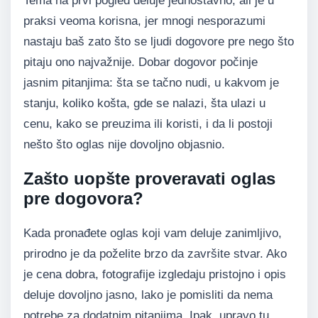
Tema na prvi pogled deluje jednostavno, ali je u
praksi veoma korisna, jer mnogi nesporazumi
nastaju baš zato što se ljudi dogovore pre nego što
pitaju ono najvažnije. Dobar dogovor počinje
jasnim pitanjima: šta se tačno nudi, u kakvom je
stanju, koliko košta, gde se nalazi, šta ulazi u
cenu, kako se preuzima ili koristi, i da li postoji
nešto što oglas nije dovoljno objasnio.
Zašto uopšte proveravati oglas
pre dogovora?
Kada pronađete oglas koji vam deluje zanimljivo,
prirodno je da poželite brzo da završite stvar. Ako
je cena dobra, fotografije izgledaju pristojno i opis
deluje dovoljno jasno, lako je pomisliti da nema
potrebe za dodatnim pitanjima. Ipak, upravo tu