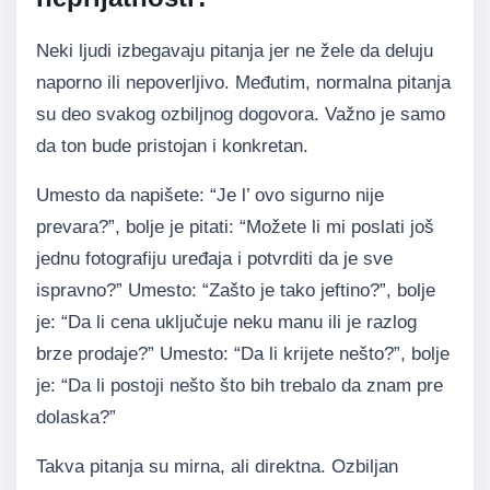
Neki ljudi izbegavaju pitanja jer ne žele da deluju
naporno ili nepoverljivo. Međutim, normalna pitanja
su deo svakog ozbiljnog dogovora. Važno je samo
da ton bude pristojan i konkretan.
Umesto da napišete: “Je l’ ovo sigurno nije
prevara?”, bolje je pitati: “Možete li mi poslati još
jednu fotografiju uređaja i potvrditi da je sve
ispravno?” Umesto: “Zašto je tako jeftino?”, bolje
je: “Da li cena uključuje neku manu ili je razlog
brze prodaje?” Umesto: “Da li krijete nešto?”, bolje
je: “Da li postoji nešto što bih trebalo da znam pre
dolaska?”
Takva pitanja su mirna, ali direktna. Ozbiljan