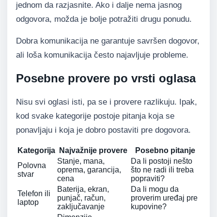
jednom da razjasnite. Ako i dalje nema jasnog
odgovora, možda je bolje potražiti drugu ponudu.
Dobra komunikacija ne garantuje savršen dogovor,
ali loša komunikacija često najavljuje probleme.
Posebne provere po vrsti oglasa
Nisu svi oglasi isti, pa se i provere razlikuju. Ipak,
kod svake kategorije postoje pitanja koja se
ponavljaju i koja je dobro postaviti pre dogovora.
Kategorija
Najvažnije provere
Posebno pitanje
Stanje, mana,
Da li postoji nešto
Polovna
oprema, garancija,
što ne radi ili treba
stvar
cena
popraviti?
Baterija, ekran,
Da li mogu da
Telefon ili
punjač, račun,
proverim uređaj pre
laptop
zaključavanje
kupovine?