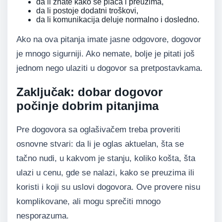
da li znate kako se plaća i preuzima,
da li postoje dodatni troškovi,
da li komunikacija deluje normalno i dosledno.
Ako na ova pitanja imate jasne odgovore, dogovor
je mnogo sigurniji. Ako nemate, bolje je pitati još
jednom nego ulaziti u dogovor sa pretpostavkama.
Zaključak: dobar dogovor
počinje dobrim pitanjima
Pre dogovora sa oglašivačem treba proveriti
osnovne stvari: da li je oglas aktuelan, šta se
tačno nudi, u kakvom je stanju, koliko košta, šta
ulazi u cenu, gde se nalazi, kako se preuzima ili
koristi i koji su uslovi dogovora. Ove provere nisu
komplikovane, ali mogu sprečiti mnogo
nesporazuma.