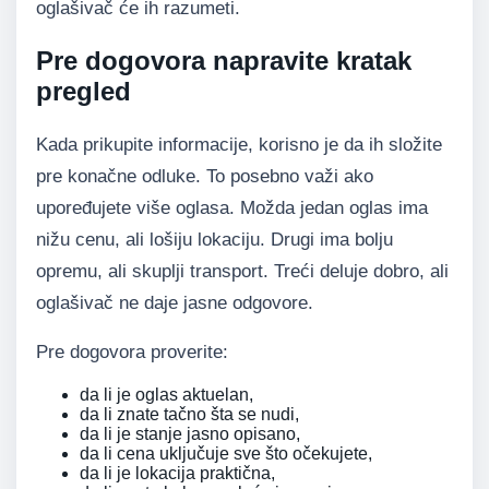
oglašivač će ih razumeti.
Pre dogovora napravite kratak
pregled
Kada prikupite informacije, korisno je da ih složite
pre konačne odluke. To posebno važi ako
upoređujete više oglasa. Možda jedan oglas ima
nižu cenu, ali lošiju lokaciju. Drugi ima bolju
opremu, ali skuplji transport. Treći deluje dobro, ali
oglašivač ne daje jasne odgovore.
Pre dogovora proverite:
da li je oglas aktuelan,
da li znate tačno šta se nudi,
da li je stanje jasno opisano,
da li cena uključuje sve što očekujete,
da li je lokacija praktična,