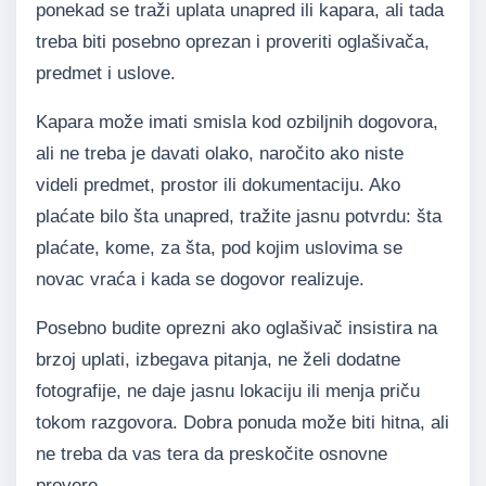
ponekad se traži uplata unapred ili kapara, ali tada
treba biti posebno oprezan i proveriti oglašivača,
predmet i uslove.
Kapara može imati smisla kod ozbiljnih dogovora,
ali ne treba je davati olako, naročito ako niste
videli predmet, prostor ili dokumentaciju. Ako
plaćate bilo šta unapred, tražite jasnu potvrdu: šta
plaćate, kome, za šta, pod kojim uslovima se
novac vraća i kada se dogovor realizuje.
Posebno budite oprezni ako oglašivač insistira na
brzoj uplati, izbegava pitanja, ne želi dodatne
fotografije, ne daje jasnu lokaciju ili menja priču
tokom razgovora. Dobra ponuda može biti hitna, ali
ne treba da vas tera da preskočite osnovne
provere.