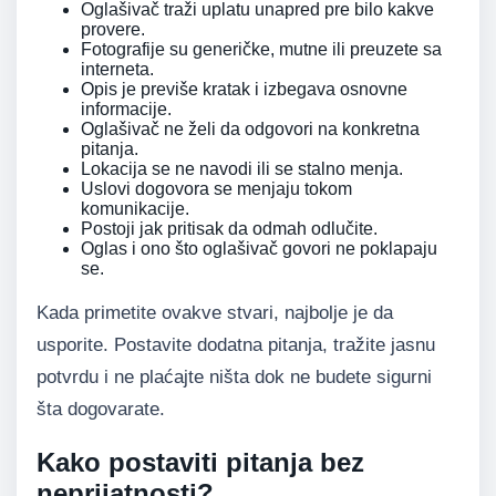
Oglašivač traži uplatu unapred pre bilo kakve
provere.
Fotografije su generičke, mutne ili preuzete sa
interneta.
Opis je previše kratak i izbegava osnovne
informacije.
Oglašivač ne želi da odgovori na konkretna
pitanja.
Lokacija se ne navodi ili se stalno menja.
Uslovi dogovora se menjaju tokom
komunikacije.
Postoji jak pritisak da odmah odlučite.
Oglas i ono što oglašivač govori ne poklapaju
se.
Kada primetite ovakve stvari, najbolje je da
usporite. Postavite dodatna pitanja, tražite jasnu
potvrdu i ne plaćajte ništa dok ne budete sigurni
šta dogovarate.
Kako postaviti pitanja bez
neprijatnosti?