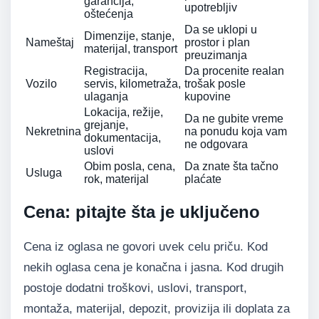
garancija,
upotrebljiv
oštećenja
Da se uklopi u
Dimenzije, stanje,
Nameštaj
prostor i plan
materijal, transport
preuzimanja
Registracija,
Da procenite realan
Vozilo
servis, kilometraža,
trošak posle
ulaganja
kupovine
Lokacija, režije,
Da ne gubite vreme
grejanje,
Nekretnina
na ponudu koja vam
dokumentacija,
ne odgovara
uslovi
Obim posla, cena,
Da znate šta tačno
Usluga
rok, materijal
plaćate
Cena: pitajte šta je uključeno
Cena iz oglasa ne govori uvek celu priču. Kod
nekih oglasa cena je konačna i jasna. Kod drugih
postoje dodatni troškovi, uslovi, transport,
montaža, materijal, depozit, provizija ili doplata za