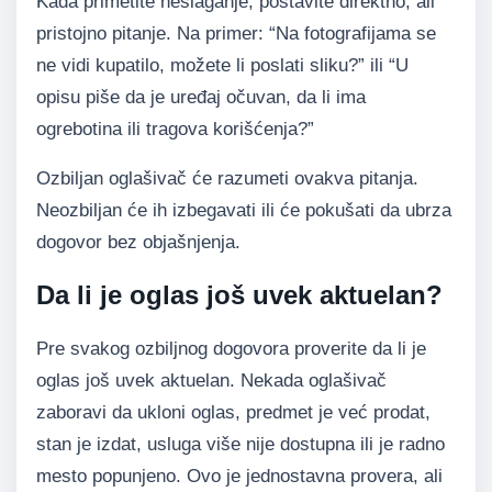
Kada primetite neslaganje, postavite direktno, ali
pristojno pitanje. Na primer: “Na fotografijama se
ne vidi kupatilo, možete li poslati sliku?” ili “U
opisu piše da je uređaj očuvan, da li ima
ogrebotina ili tragova korišćenja?”
Ozbiljan oglašivač će razumeti ovakva pitanja.
Neozbiljan će ih izbegavati ili će pokušati da ubrza
dogovor bez objašnjenja.
Da li je oglas još uvek aktuelan?
Pre svakog ozbiljnog dogovora proverite da li je
oglas još uvek aktuelan. Nekada oglašivač
zaboravi da ukloni oglas, predmet je već prodat,
stan je izdat, usluga više nije dostupna ili je radno
mesto popunjeno. Ovo je jednostavna provera, ali