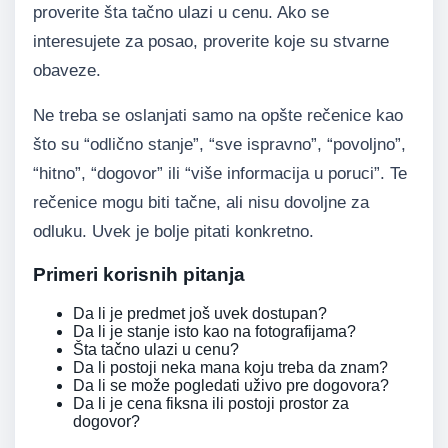
proverite šta tačno ulazi u cenu. Ako se
interesujete za posao, proverite koje su stvarne
obaveze.
Ne treba se oslanjati samo na opšte rečenice kao
što su “odlično stanje”, “sve ispravno”, “povoljno”,
“hitno”, “dogovor” ili “više informacija u poruci”. Te
rečenice mogu biti tačne, ali nisu dovoljne za
odluku. Uvek je bolje pitati konkretno.
Primeri korisnih pitanja
Da li je predmet još uvek dostupan?
Da li je stanje isto kao na fotografijama?
Šta tačno ulazi u cenu?
Da li postoji neka mana koju treba da znam?
Da li se može pogledati uživo pre dogovora?
Da li je cena fiksna ili postoji prostor za
dogovor?