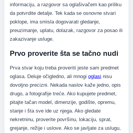
informaciju, a razgovor sa oglašivačem kao priliku
da potvrdite detalje. Tek kada se osnovne stvari
poklope, ima smisla dogovarati gledanje,
preuzimanje, uplatu, dolazak, razgovor za posao ili
zakazivanje usluge.
Prvo proverite šta se tačno nudi
Prva stvar koju treba proveriti jeste sam predmet
oglasa. Deluje očigledno, ali mnogi
oglasi
nisu
dovoljno precizni. Nekada naslov kaže jedno, opis
drugo, a fotografije treće. Ako kupujete predmet,
pitajte tačan model, dimenzije, godište, opremu,
stanje i šta sve ide uz njega. Ako gledate
nekretninu, proverite površinu, lokaciju, sprat,
grejanje, režije i uslove. Ako se javljate za uslugu,