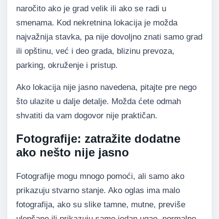
naročito ako je grad velik ili ako se radi u
smenama. Kod nekretnina lokacija je možda
najvažnija stavka, pa nije dovoljno znati samo grad
ili opštinu, već i deo grada, blizinu prevoza,
parking, okruženje i pristup.
Ako lokacija nije jasno navedena, pitajte pre nego
što ulazite u dalje detalje. Možda ćete odmah
shvatiti da vam dogovor nije praktičan.
Fotografije: zatražite dodatne
ako nešto nije jasno
Fotografije mogu mnogo pomoći, ali samo ako
prikazuju stvarno stanje. Ako oglas ima malo
fotografija, ako su slike tamne, mutne, previše
ulepšane ili prikazuju samo jedan ugao, normalno