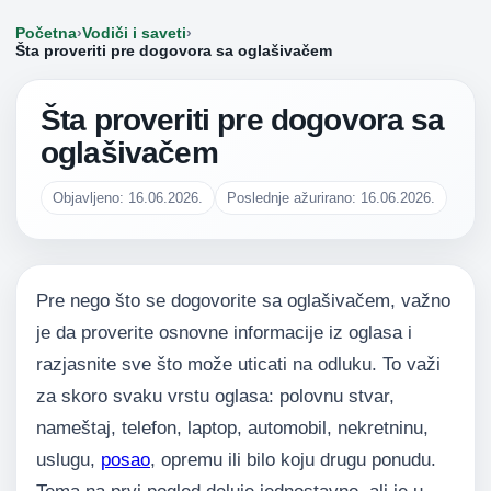
Početna
›
Vodiči i saveti
›
Šta proveriti pre dogovora sa oglašivačem
Šta proveriti pre dogovora sa
oglašivačem
Objavljeno: 16.06.2026.
Poslednje ažurirano: 16.06.2026.
Pre nego što se dogovorite sa oglašivačem, važno
je da proverite osnovne informacije iz oglasa i
razjasnite sve što može uticati na odluku. To važi
za skoro svaku vrstu oglasa: polovnu stvar,
nameštaj, telefon, laptop, automobil, nekretninu,
uslugu,
posao
, opremu ili bilo koju drugu ponudu.