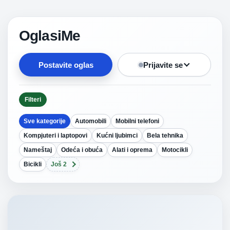
OglasiMe
Postavite oglas
Prijavite se
Filteri
Sve kategorije
Automobili
Mobilni telefoni
Kompjuteri i laptopovi
Kućni ljubimci
Bela tehnika
Nameštaj
Odeća i obuća
Alati i oprema
Motocikli
Bicikli
Još 2