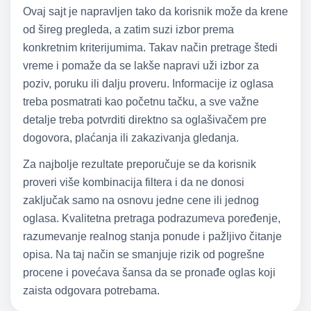
Ovaj sajt je napravljen tako da korisnik može da krene
od šireg pregleda, a zatim suzi izbor prema
konkretnim kriterijumima. Takav način pretrage štedi
vreme i pomaže da se lakše napravi uži izbor za
poziv, poruku ili dalju proveru. Informacije iz oglasa
treba posmatrati kao početnu tačku, a sve važne
detalje treba potvrditi direktno sa oglašivačem pre
dogovora, plaćanja ili zakazivanja gledanja.
Za najbolje rezultate preporučuje se da korisnik
proveri više kombinacija filtera i da ne donosi
zaključak samo na osnovu jedne cene ili jednog
oglasa. Kvalitetna pretraga podrazumeva poređenje,
razumevanje realnog stanja ponude i pažljivo čitanje
opisa. Na taj način se smanjuje rizik od pogrešne
procene i povećava šansa da se pronađe oglas koji
zaista odgovara potrebama.