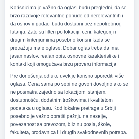
Korisnicima je važno da oglasi budu pregledni, da se
brzo razdvoje relevantne ponude od nerelevantnih i
da osnovni podaci budu dostupni bez nepotrebnog
lutanja. Zato su filteri po lokaciji, ceni, kategoriji i
drugim kriterijumima posebno korisni kada se
pretražuju male oglase. Dobar oglas treba da ima
jasan naslov, realan opis, osnovne karakteristike i
kontakt koji omogućava brzu proveru informacija.
Pre donošenja odluke uvek je korisno uporediti više
oglasa. Cena sama po sebi ne govori dovoljno ako se
ne posmatra zajedno sa lokacijom, stanjem,
dostupnošću, dodatnim troškovima i kvalitetom
podataka u oglasu. Kod lokalne pretrage u Srbiji
posebno je važno obratiti pažnju na naselje,
povezanost sa prevozom, blizinu posla, škole,
fakulteta, prodavnica ili drugih svakodnevnih potreba.