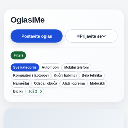
OglasiMe
Postavite oglas
Prijavite se
Filteri
Sve kategorije
Automobili
Mobilni telefoni
Kompjuteri i laptopovi
Kućni ljubimci
Bela tehnika
Nameštaj
Odeća i obuća
Alati i oprema
Motocikli
Bicikli
Još 2