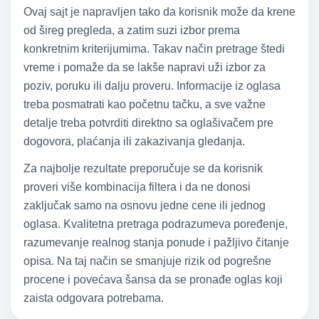
Ovaj sajt je napravljen tako da korisnik može da krene
od šireg pregleda, a zatim suzi izbor prema
konkretnim kriterijumima. Takav način pretrage štedi
vreme i pomaže da se lakše napravi uži izbor za
poziv, poruku ili dalju proveru. Informacije iz oglasa
treba posmatrati kao početnu tačku, a sve važne
detalje treba potvrditi direktno sa oglašivačem pre
dogovora, plaćanja ili zakazivanja gledanja.
Za najbolje rezultate preporučuje se da korisnik
proveri više kombinacija filtera i da ne donosi
zaključak samo na osnovu jedne cene ili jednog
oglasa. Kvalitetna pretraga podrazumeva poređenje,
razumevanje realnog stanja ponude i pažljivo čitanje
opisa. Na taj način se smanjuje rizik od pogrešne
procene i povećava šansa da se pronađe oglas koji
zaista odgovara potrebama.