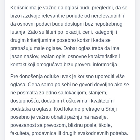
Korisnicima je važno da oglasi budu pregledni, da se
brzo razdvoje relevantne ponude od nerelevantnih i
da osnovni podaci budu dostupni bez nepotrebnog
lutanja. Zato su filteri po lokaciji, ceni, kategoriji i
drugim kriterijumima posebno korisni kada se
pretražuju male oglase. Dobar oglas treba da ima
jasan naslov, realan opis, osnovne karakteristike i
kontakt koji omogućava brzu proveru informacija.
Pre donošenja odluke uvek je korisno uporediti više
oglasa. Cena sama po sebi ne govori dovoljno ako se
ne posmatra zajedno sa lokacijom, stanjem,
dostupnošću, dodatnim troškovima i kvalitetom
podataka u oglasu. Kod lokalne pretrage u Srbiji
posebno je važno obratiti pažnju na naselje,
povezanost sa prevozom, blizinu posla, škole,
fakulteta, prodavnica ili drugih svakodnevnih potreba.