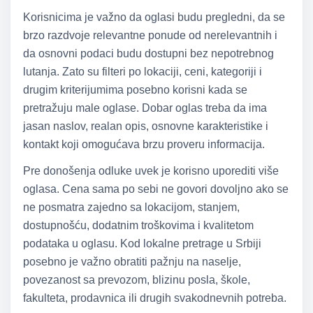
Korisnicima je važno da oglasi budu pregledni, da se
brzo razdvoje relevantne ponude od nerelevantnih i
da osnovni podaci budu dostupni bez nepotrebnog
lutanja. Zato su filteri po lokaciji, ceni, kategoriji i
drugim kriterijumima posebno korisni kada se
pretražuju male oglase. Dobar oglas treba da ima
jasan naslov, realan opis, osnovne karakteristike i
kontakt koji omogućava brzu proveru informacija.
Pre donošenja odluke uvek je korisno uporediti više
oglasa. Cena sama po sebi ne govori dovoljno ako se
ne posmatra zajedno sa lokacijom, stanjem,
dostupnošću, dodatnim troškovima i kvalitetom
podataka u oglasu. Kod lokalne pretrage u Srbiji
posebno je važno obratiti pažnju na naselje,
povezanost sa prevozom, blizinu posla, škole,
fakulteta, prodavnica ili drugih svakodnevnih potreba.