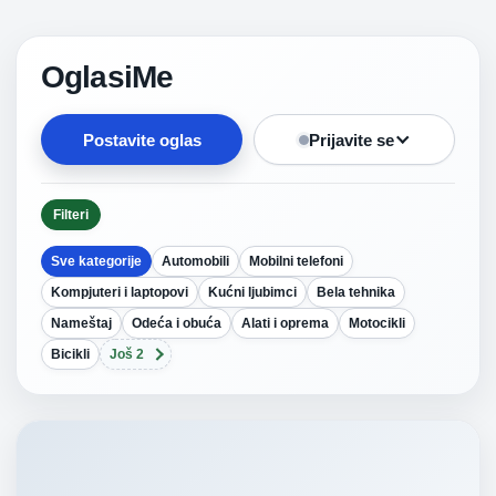
OglasiMe
Postavite oglas
Prijavite se
Filteri
Sve kategorije
Automobili
Mobilni telefoni
Kompjuteri i laptopovi
Kućni ljubimci
Bela tehnika
Nameštaj
Odeća i obuća
Alati i oprema
Motocikli
Bicikli
Još 2