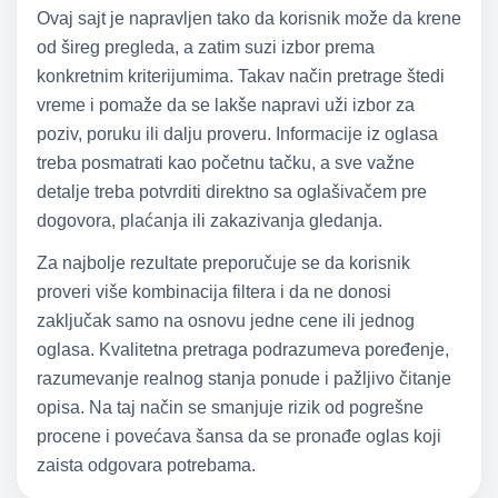
Ovaj sajt je napravljen tako da korisnik može da krene
od šireg pregleda, a zatim suzi izbor prema
konkretnim kriterijumima. Takav način pretrage štedi
vreme i pomaže da se lakše napravi uži izbor za
poziv, poruku ili dalju proveru. Informacije iz oglasa
treba posmatrati kao početnu tačku, a sve važne
detalje treba potvrditi direktno sa oglašivačem pre
dogovora, plaćanja ili zakazivanja gledanja.
Za najbolje rezultate preporučuje se da korisnik
proveri više kombinacija filtera i da ne donosi
zaključak samo na osnovu jedne cene ili jednog
oglasa. Kvalitetna pretraga podrazumeva poređenje,
razumevanje realnog stanja ponude i pažljivo čitanje
opisa. Na taj način se smanjuje rizik od pogrešne
procene i povećava šansa da se pronađe oglas koji
zaista odgovara potrebama.