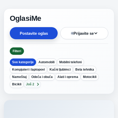
OglasiMe
Postavite oglas
Prijavite se
Filteri
Sve kategorije
Automobili
Mobilni telefoni
Kompjuteri i laptopovi
Kućni ljubimci
Bela tehnika
Nameštaj
Odeća i obuća
Alati i oprema
Motocikli
Bicikli
Još 2