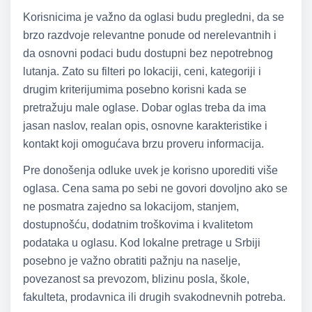
Korisnicima je važno da oglasi budu pregledni, da se
brzo razdvoje relevantne ponude od nerelevantnih i
da osnovni podaci budu dostupni bez nepotrebnog
lutanja. Zato su filteri po lokaciji, ceni, kategoriji i
drugim kriterijumima posebno korisni kada se
pretražuju male oglase. Dobar oglas treba da ima
jasan naslov, realan opis, osnovne karakteristike i
kontakt koji omogućava brzu proveru informacija.
Pre donošenja odluke uvek je korisno uporediti više
oglasa. Cena sama po sebi ne govori dovoljno ako se
ne posmatra zajedno sa lokacijom, stanjem,
dostupnošću, dodatnim troškovima i kvalitetom
podataka u oglasu. Kod lokalne pretrage u Srbiji
posebno je važno obratiti pažnju na naselje,
povezanost sa prevozom, blizinu posla, škole,
fakulteta, prodavnica ili drugih svakodnevnih potreba.