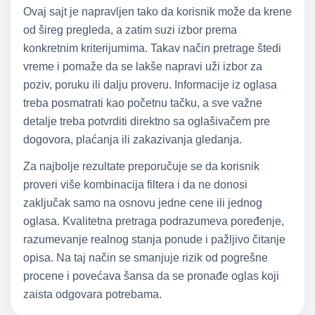
Ovaj sajt je napravljen tako da korisnik može da krene
od šireg pregleda, a zatim suzi izbor prema
konkretnim kriterijumima. Takav način pretrage štedi
vreme i pomaže da se lakše napravi uži izbor za
poziv, poruku ili dalju proveru. Informacije iz oglasa
treba posmatrati kao početnu tačku, a sve važne
detalje treba potvrditi direktno sa oglašivačem pre
dogovora, plaćanja ili zakazivanja gledanja.
Za najbolje rezultate preporučuje se da korisnik
proveri više kombinacija filtera i da ne donosi
zaključak samo na osnovu jedne cene ili jednog
oglasa. Kvalitetna pretraga podrazumeva poređenje,
razumevanje realnog stanja ponude i pažljivo čitanje
opisa. Na taj način se smanjuje rizik od pogrešne
procene i povećava šansa da se pronađe oglas koji
zaista odgovara potrebama.