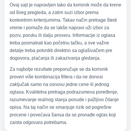
Ovaj sajt je napravljen tako da korisnik može da krene
od šireg pregleda, a zatim suzi izbor prema
konkretnim kriterijumima. Takav način pretrage štedi
vreme i pomaže da se lakše napravi uži izbor za
poziv, poruku ili dalju proveru. Informacije iz oglasa
treba posmatrati kao početnu tačku, a sve važne
detalje treba potvrditi direktno sa oglašivačem pre
dogovora, plaćanja ili zakazivanja gledanja.
Za najbolje rezultate preporučuje se da korisnik
proveri više kombinacija filtera i da ne donosi
zaključak samo na osnovu jedne cene ili jednog
oglasa. Kvalitetna pretraga podrazumeva poređenje,
razumevanje realnog stanja ponude i pažljivo čitanje
opisa. Na taj način se smanjuje rizik od pogrešne
procene i povećava šansa da se pronađe oglas koji
zaista odgovara potrebama.