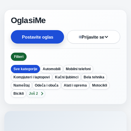
OglasiMe
Postavite oglas
Prijavite se
Filteri
Sve kategorije
Automobili
Mobilni telefoni
Kompjuteri i laptopovi
Kućni ljubimci
Bela tehnika
Nameštaj
Odeća i obuća
Alati i oprema
Motocikli
Bicikli
Još 2