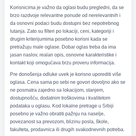
Korisnicima je važno da oglasi budu pregledni, da se
brzo razdvoje relevantne ponude od nerelevantnih i
da osnovni podaci budu dostupni bez nepotrebnog
lutanja. Zato su filteri po lokaciji, ceni, kategoriji i
drugim kriterijumima posebno korisni kada se
pretražuju male oglase. Dobar oglas treba da ima
jasan naslov, realan opis, osnovne karakteristike i
kontakt koji omogućava brzu proveru informacija.
Pre donošenja odluke uvek je korisno uporediti više
oglasa. Cena sama po sebi ne govori dovoljno ako se
ne posmatra zajedno sa lokacijom, stanjem,
dostupnošću, dodatnim troškovima i kvalitetom
podataka u oglasu. Kod lokalne pretrage u Srbiji
posebno je važno obratiti pažnju na naselje,
povezanost sa prevozom, blizinu posla, škole,
fakulteta, prodavnica ili drugih svakodnevnih potreba.