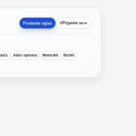
Prijavite se
Postavite oglas
obuća
Alati i oprema
Motocikli
Bicikli