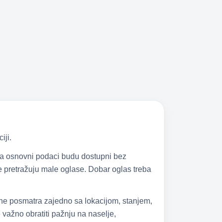
iji.
 da osnovni podaci budu dostupni bez
 se pretražuju male oglase. Dobar oglas treba
 ne posmatra zajedno sa lokacijom, stanjem,
važno obratiti pažnju na naselje,