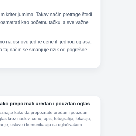
im kriterijumima. Takav način pretrage štedi
 posmatrati kao početnu tačku, a sve važne
samo na osnovu jedne cene ili jednog oglasa.
 taj način se smanjuje rizik od pogrešne
ako prepoznati uredan i pouzdan oglas
aznajte kako da prepoznate uredan i pouzdan
las kroz naslov, cenu, opis, fotografije, lokaciju,
tanje, uslove i komunikaciju sa oglašivačem.