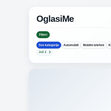
OglasiMe
Filteri
Sve kategorije
Automobili
Mobilni telefoni
K
Još 2