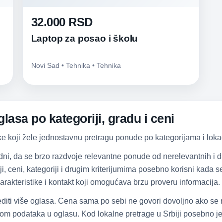
32.000 RSD
Laptop za posao i školu
Novi Sad • Tehnika • Tehnika
lasa po kategoriji, gradu i ceni
ke koji žele jednostavnu pretragu ponude po kategorijama i lokac
dni, da se brzo razdvoje relevantne ponude od nerelevantnih i
iji, ceni, kategoriji i drugim kriterijumima posebno korisni kada
arakteristike i kontakt koji omogućava brzu proveru informacija.
diti više oglasa. Cena sama po sebi ne govori dovoljno ako se
om podataka u oglasu. Kod lokalne pretrage u Srbiji posebno je 