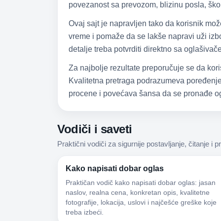
povezanost sa prevozom, blizinu posla, škol
Ovaj sajt je napravljen tako da korisnik mo
vreme i pomaže da se lakše napravi uži izbor
detalje treba potvrditi direktno sa oglašiva
Za najbolje rezultate preporučuje se da kori
Kvalitetna pretraga podrazumeva poređenje,
procene i povećava šansa da se pronađe og
Vodiči i saveti
Praktični vodiči za sigurnije postavljanje, čitanje i p
Kako napisati dobar oglas
Praktičan vodič kako napisati dobar oglas: jasan
naslov, realna cena, konkretan opis, kvalitetne
fotografije, lokacija, uslovi i najčešće greške koje
treba izbeći.