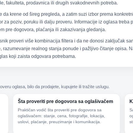
e, fakulteta, prodavnica ili drugih svakodnevnih potreba.
že da krene od šireg pregleda, a zatim suzi izbor prema konkretn
 za poziv, poruku ili dalju proveru. Informacije iz oglasa treba
čem pre dogovora, plaćanja ili zakazivanja gledanja.
snik proveri više kombinacija filtera i da ne donosi zaključak 
 razumevanje realnog stanja ponude i pažljivo čitanje opisa. Na
las koji zaista odgovara potrebama.
roveru oglasa, bilo da prodajete, kupujete ili tražite uslugu.
Šta proveriti pre dogovora sa oglašivačem
K
Praktičan vodič šta proveriti pre dogovora sa
S
oglašivačem: stanje, cena, fotografije, lokacija,
og
uslovi, plaćanje, preuzimanje i komunikacija.
s