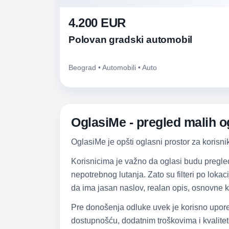
4.200 EUR
Polovan gradski automobil
Beograd • Automobili • Auto
OglasiMe - pregled malih og
OglasiMe je opšti oglasni prostor za korisni
Korisnicima je važno da oglasi budu pregle
nepotrebnog lutanja. Zato su filteri po lokac
da ima jasan naslov, realan opis, osnovne k
Pre donošenja odluke uvek je korisno upore
dostupnošću, dodatnim troškovima i kvalitet