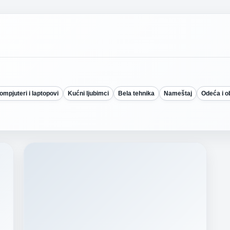
ompjuteri i laptopovi
Kućni ljubimci
Bela tehnika
Nameštaj
Odeća i 