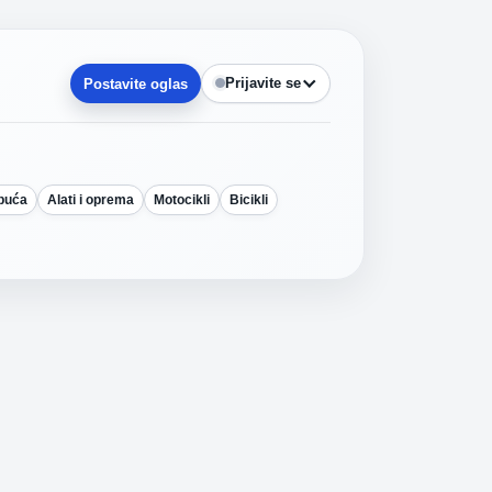
Prijavite se
Postavite oglas
obuća
Alati i oprema
Motocikli
Bicikli