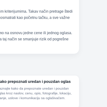
im kriterijumima. Takav način pretrage štedi
 posmatrati kao početnu tačku, a sve važne
samo na osnovu jedne cene ili jednog oglasa.
 taj način se smanjuje rizik od pogrešne
ako prepoznati uredan i pouzdan oglas
aznajte kako da prepoznate uredan i pouzdan
las kroz naslov, cenu, opis, fotografije, lokaciju,
tanje, uslove i komunikaciju sa oglašivačem.