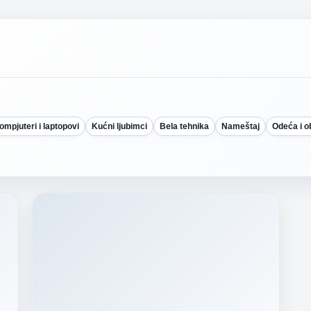
ompjuteri i laptopovi
Kućni ljubimci
Bela tehnika
Nameštaj
Odeća i 