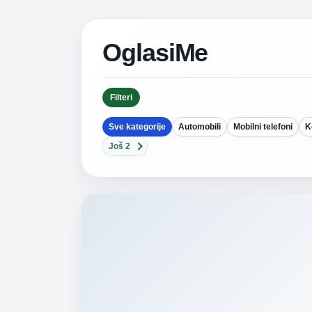
OglasiMe
Filteri
Sve kategorije
Automobili
Mobilni telefoni
K
Još 2