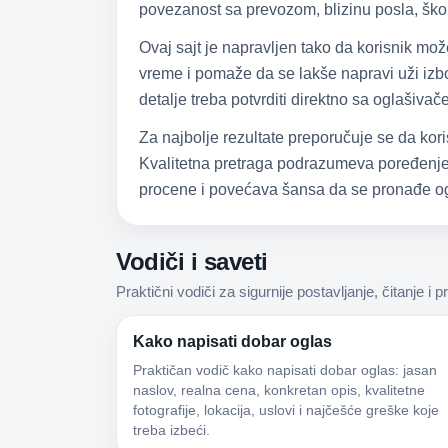
povezanost sa prevozom, blizinu posla, škol
Ovaj sajt je napravljen tako da korisnik mo
vreme i pomaže da se lakše napravi uži izbor
detalje treba potvrditi direktno sa oglašiva
Za najbolje rezultate preporučuje se da kori
Kvalitetna pretraga podrazumeva poređenje,
procene i povećava šansa da se pronađe og
Vodiči i saveti
Praktični vodiči za sigurnije postavljanje, čitanje i p
Kako napisati dobar oglas
Praktičan vodič kako napisati dobar oglas: jasan
naslov, realna cena, konkretan opis, kvalitetne
fotografije, lokacija, uslovi i najčešće greške koje
treba izbeći.