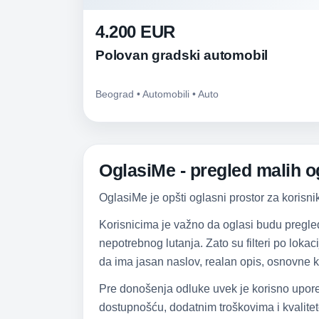
4.200 EUR
Polovan gradski automobil
Beograd • Automobili • Auto
OglasiMe - pregled malih og
OglasiMe je opšti oglasni prostor za korisni
Korisnicima je važno da oglasi budu pregle
nepotrebnog lutanja. Zato su filteri po lokac
da ima jasan naslov, realan opis, osnovne k
Pre donošenja odluke uvek je korisno upore
dostupnošću, dodatnim troškovima i kvalitet