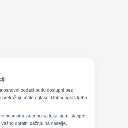
iji.
 da osnovni podaci budu dostupni bez
 se pretražuju male oglase. Dobar oglas treba
 ne posmatra zajedno sa lokacijom, stanjem,
važno obratiti pažnju na naselje,