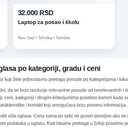
32.000 RSD
Laptop za posao i školu
Novi Sad • Tehnika • Tehnika
lasa po kategoriji, gradu i ceni
ke koji žele jednostavnu pretragu ponude po kategorijama i lokac
dni, da se brzo razdvoje relevantne ponude od nerelevantnih i
iji, ceni, kategoriji i drugim kriterijumima posebno korisni kada
arakteristike i kontakt koji omogućava brzu proveru informacija.
diti više oglasa. Cena sama po sebi ne govori dovoljno ako se
om podataka u oglasu. Kod lokalne pretrage u Srbiji posebno je 