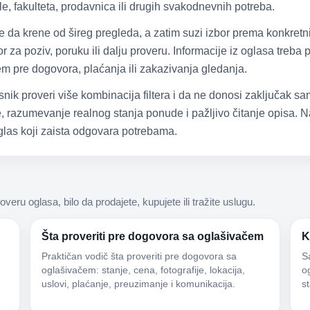
e, fakulteta, prodavnica ili drugih svakodnevnih potreba.
že da krene od šireg pregleda, a zatim suzi izbor prema konkretn
 za poziv, poruku ili dalju proveru. Informacije iz oglasa treba
čem pre dogovora, plaćanja ili zakazivanja gledanja.
snik proveri više kombinacija filtera i da ne donosi zaključak 
 razumevanje realnog stanja ponude i pažljivo čitanje opisa. Na
las koji zaista odgovara potrebama.
roveru oglasa, bilo da prodajete, kupujete ili tražite uslugu.
Šta proveriti pre dogovora sa oglašivačem
K
Praktičan vodič šta proveriti pre dogovora sa
S
oglašivačem: stanje, cena, fotografije, lokacija,
og
uslovi, plaćanje, preuzimanje i komunikacija.
s