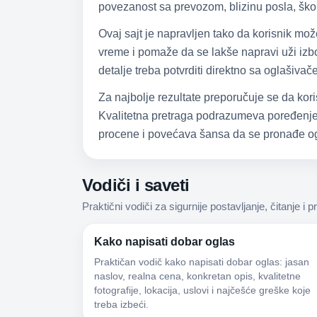
povezanost sa prevozom, blizinu posla, škol
Ovaj sajt je napravljen tako da korisnik mo
vreme i pomaže da se lakše napravi uži izbor
detalje treba potvrditi direktno sa oglašiva
Za najbolje rezultate preporučuje se da kori
Kvalitetna pretraga podrazumeva poređenje,
procene i povećava šansa da se pronađe og
Vodiči i saveti
Praktični vodiči za sigurnije postavljanje, čitanje i p
Kako napisati dobar oglas
Praktičan vodič kako napisati dobar oglas: jasan
naslov, realna cena, konkretan opis, kvalitetne
fotografije, lokacija, uslovi i najčešće greške koje
treba izbeći.