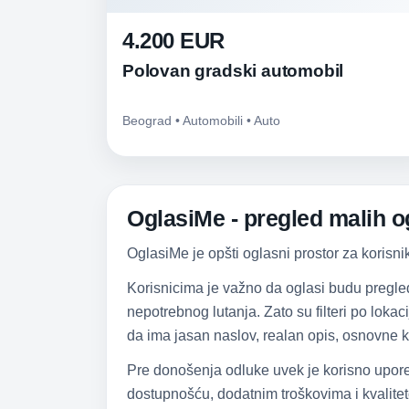
4.200 EUR
Polovan gradski automobil
Beograd • Automobili • Auto
OglasiMe - pregled malih og
OglasiMe je opšti oglasni prostor za korisni
Korisnicima je važno da oglasi budu pregle
nepotrebnog lutanja. Zato su filteri po lokac
da ima jasan naslov, realan opis, osnovne k
Pre donošenja odluke uvek je korisno upore
dostupnošću, dodatnim troškovima i kvalitet