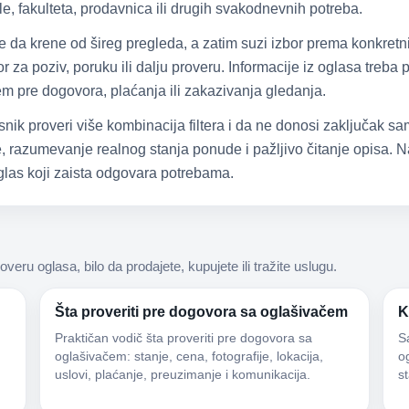
e, fakulteta, prodavnica ili drugih svakodnevnih potreba.
že da krene od šireg pregleda, a zatim suzi izbor prema konkretn
 za poziv, poruku ili dalju proveru. Informacije iz oglasa treba
čem pre dogovora, plaćanja ili zakazivanja gledanja.
snik proveri više kombinacija filtera i da ne donosi zaključak 
 razumevanje realnog stanja ponude i pažljivo čitanje opisa. Na
las koji zaista odgovara potrebama.
roveru oglasa, bilo da prodajete, kupujete ili tražite uslugu.
Šta proveriti pre dogovora sa oglašivačem
K
Praktičan vodič šta proveriti pre dogovora sa
S
oglašivačem: stanje, cena, fotografije, lokacija,
og
uslovi, plaćanje, preuzimanje i komunikacija.
s