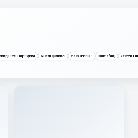
ompjuteri i laptopovi
Kućni ljubimci
Bela tehnika
Nameštaj
Odeća i 