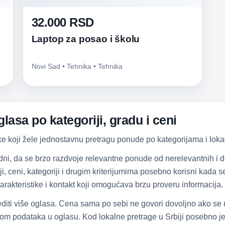
32.000 RSD
Laptop za posao i školu
Novi Sad • Tehnika • Tehnika
lasa po kategoriji, gradu i ceni
ke koji žele jednostavnu pretragu ponude po kategorijama i lokac
dni, da se brzo razdvoje relevantne ponude od nerelevantnih i
iji, ceni, kategoriji i drugim kriterijumima posebno korisni kada
arakteristike i kontakt koji omogućava brzu proveru informacija.
diti više oglasa. Cena sama po sebi ne govori dovoljno ako se
om podataka u oglasu. Kod lokalne pretrage u Srbiji posebno je 