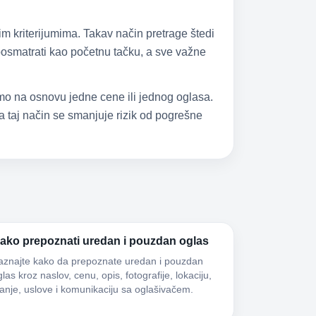
im kriterijumima. Takav način pretrage štedi
 posmatrati kao početnu tačku, a sve važne
samo na osnovu jedne cene ili jednog oglasa.
 taj način se smanjuje rizik od pogrešne
ako prepoznati uredan i pouzdan oglas
aznajte kako da prepoznate uredan i pouzdan
las kroz naslov, cenu, opis, fotografije, lokaciju,
tanje, uslove i komunikaciju sa oglašivačem.