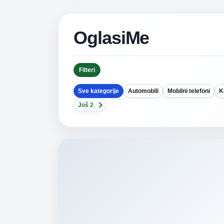
OglasiMe
Filteri
Sve kategorije
Automobili
Mobilni telefoni
K
Još 2