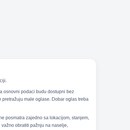
iji.
 da osnovni podaci budu dostupni bez
 se pretražuju male oglase. Dobar oglas treba
 ne posmatra zajedno sa lokacijom, stanjem,
važno obratiti pažnju na naselje,