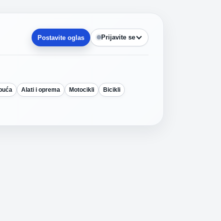
Prijavite se
Postavite oglas
obuća
Alati i oprema
Motocikli
Bicikli