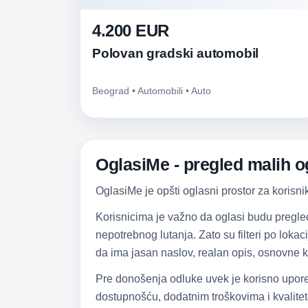
4.200 EUR
Polovan gradski automobil
Beograd • Automobili • Auto
OglasiMe - pregled malih og
OglasiMe je opšti oglasni prostor za korisni
Korisnicima je važno da oglasi budu pregle
nepotrebnog lutanja. Zato su filteri po lokac
da ima jasan naslov, realan opis, osnovne k
Pre donošenja odluke uvek je korisno upore
dostupnošću, dodatnim troškovima i kvalitet