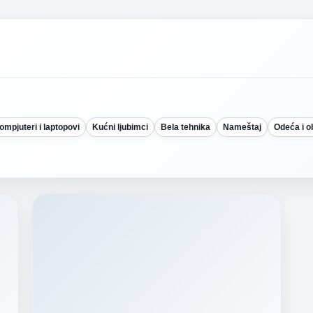
ompjuteri i laptopovi
Kućni ljubimci
Bela tehnika
Nameštaj
Odeća i 