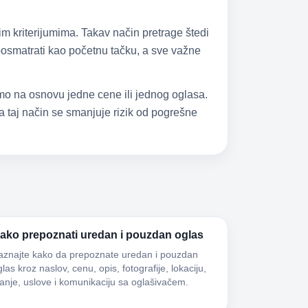
im kriterijumima. Takav način pretrage štedi
 posmatrati kao početnu tačku, a sve važne
samo na osnovu jedne cene ili jednog oglasa.
 taj način se smanjuje rizik od pogrešne
ako prepoznati uredan i pouzdan oglas
aznajte kako da prepoznate uredan i pouzdan
las kroz naslov, cenu, opis, fotografije, lokaciju,
tanje, uslove i komunikaciju sa oglašivačem.