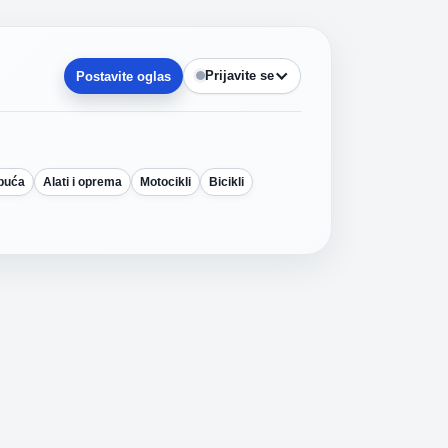
Prijavite se
Postavite oglas
obuća
Alati i oprema
Motocikli
Bicikli