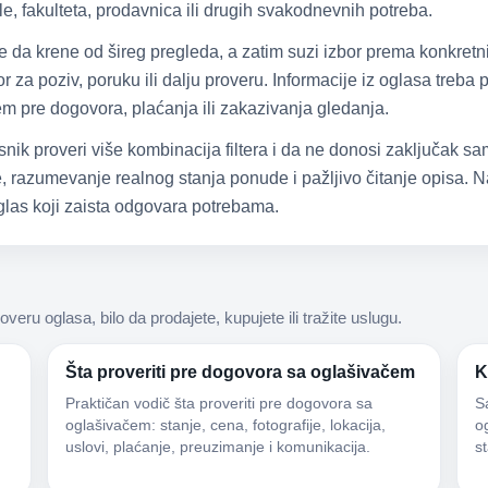
e, fakulteta, prodavnica ili drugih svakodnevnih potreba.
že da krene od šireg pregleda, a zatim suzi izbor prema konkretn
 za poziv, poruku ili dalju proveru. Informacije iz oglasa treba
čem pre dogovora, plaćanja ili zakazivanja gledanja.
snik proveri više kombinacija filtera i da ne donosi zaključak 
 razumevanje realnog stanja ponude i pažljivo čitanje opisa. Na
las koji zaista odgovara potrebama.
roveru oglasa, bilo da prodajete, kupujete ili tražite uslugu.
Šta proveriti pre dogovora sa oglašivačem
K
Praktičan vodič šta proveriti pre dogovora sa
S
oglašivačem: stanje, cena, fotografije, lokacija,
og
uslovi, plaćanje, preuzimanje i komunikacija.
s