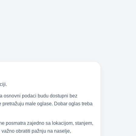
iji.
 da osnovni podaci budu dostupni bez
 se pretražuju male oglase. Dobar oglas treba
 ne posmatra zajedno sa lokacijom, stanjem,
važno obratiti pažnju na naselje,