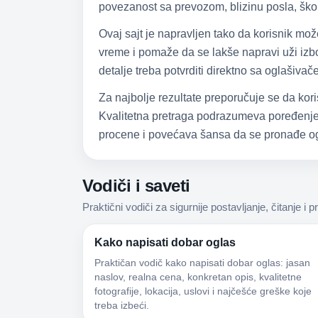
povezanost sa prevozom, blizinu posla, škol
Ovaj sajt je napravljen tako da korisnik mo
vreme i pomaže da se lakše napravi uži izbor
detalje treba potvrditi direktno sa oglašiva
Za najbolje rezultate preporučuje se da kori
Kvalitetna pretraga podrazumeva poređenje,
procene i povećava šansa da se pronađe og
Vodiči i saveti
Praktični vodiči za sigurnije postavljanje, čitanje i p
Kako napisati dobar oglas
Praktičan vodič kako napisati dobar oglas: jasan
naslov, realna cena, konkretan opis, kvalitetne
fotografije, lokacija, uslovi i najčešće greške koje
treba izbeći.