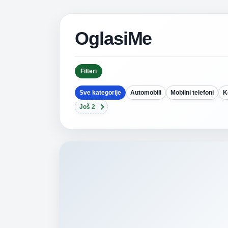
OglasiMe
Filteri
Sve kategorije
Automobili
Mobilni telefoni
K
Još 2