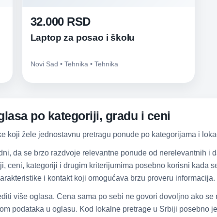
32.000 RSD
Laptop za posao i školu
Novi Sad • Tehnika • Tehnika
lasa po kategoriji, gradu i ceni
ke koji žele jednostavnu pretragu ponude po kategorijama i lokac
dni, da se brzo razdvoje relevantne ponude od nerelevantnih i
iji, ceni, kategoriji i drugim kriterijumima posebno korisni kada
arakteristike i kontakt koji omogućava brzu proveru informacija.
diti više oglasa. Cena sama po sebi ne govori dovoljno ako se
om podataka u oglasu. Kod lokalne pretrage u Srbiji posebno je 