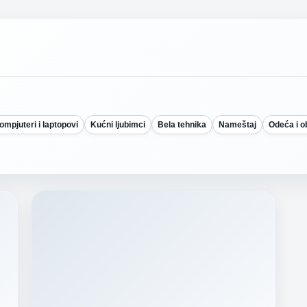
ompjuteri i laptopovi
Kućni ljubimci
Bela tehnika
Nameštaj
Odeća i 