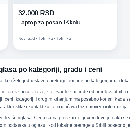
32.000 RSD
Laptop za posao i školu
Novi Sad • Tehnika • Tehnika
lasa po kategoriji, gradu i ceni
ke koji žele jednostavnu pretragu ponude po kategorijama i lokac
dni, da se brzo razdvoje relevantne ponude od nerelevantnih i
iji, ceni, kategoriji i drugim kriterijumima posebno korisni kada
arakteristike i kontakt koji omogućava brzu proveru informacija.
diti više oglasa. Cena sama po sebi ne govori dovoljno ako se
om podataka u oglasu. Kod lokalne pretrage u Srbiji posebno je 