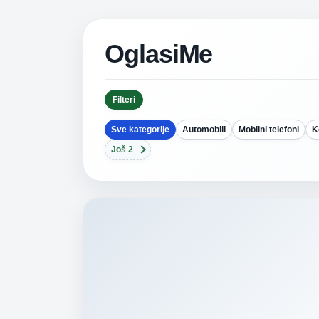
OglasiMe
Filteri
Sve kategorije
Automobili
Mobilni telefoni
K
Još 2