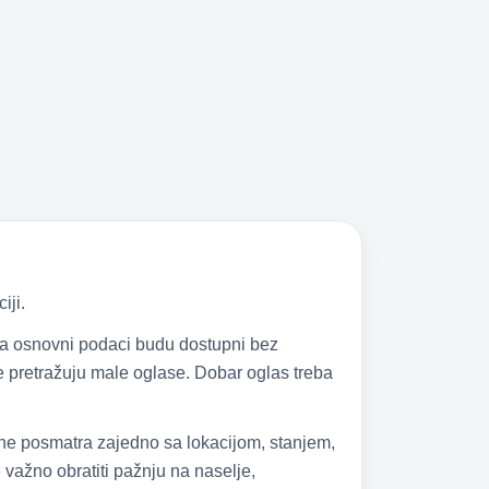
iji.
 da osnovni podaci budu dostupni bez
 se pretražuju male oglase. Dobar oglas treba
 ne posmatra zajedno sa lokacijom, stanjem,
važno obratiti pažnju na naselje,