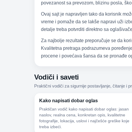
povezanost sa prevozom, blizinu posla, škol
Ovaj sajt je napravljen tako da korisnik mo
vreme i pomaže da se lakše napravi uži izbor
detalje treba potvrditi direktno sa oglašiva
Za najbolje rezultate preporučuje se da kori
Kvalitetna pretraga podrazumeva poređenje,
procene i povećava šansa da se pronađe og
Vodiči i saveti
Praktični vodiči za sigurnije postavljanje, čitanje i p
Kako napisati dobar oglas
Praktičan vodič kako napisati dobar oglas: jasan
naslov, realna cena, konkretan opis, kvalitetne
fotografije, lokacija, uslovi i najčešće greške koje
treba izbeći.