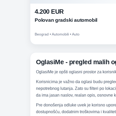
4.200 EUR
Polovan gradski automobil
Beograd • Automobili • Auto
OglasiMe - pregled malih og
OglasiMe je opšti oglasni prostor za korisni
Korisnicima je važno da oglasi budu pregle
nepotrebnog lutanja. Zato su filteri po lokac
da ima jasan naslov, realan opis, osnovne k
Pre donošenja odluke uvek je korisno upore
dostupnošću, dodatnim troškovima i kvalitet