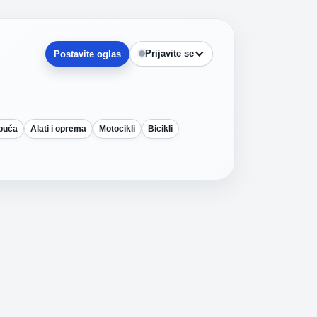
Prijavite se
Postavite oglas
obuća
Alati i oprema
Motocikli
Bicikli