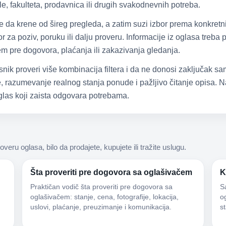
e, fakulteta, prodavnica ili drugih svakodnevnih potreba.
že da krene od šireg pregleda, a zatim suzi izbor prema konkretn
 za poziv, poruku ili dalju proveru. Informacije iz oglasa treba
čem pre dogovora, plaćanja ili zakazivanja gledanja.
snik proveri više kombinacija filtera i da ne donosi zaključak 
 razumevanje realnog stanja ponude i pažljivo čitanje opisa. Na
las koji zaista odgovara potrebama.
roveru oglasa, bilo da prodajete, kupujete ili tražite uslugu.
Šta proveriti pre dogovora sa oglašivačem
K
Praktičan vodič šta proveriti pre dogovora sa
S
oglašivačem: stanje, cena, fotografije, lokacija,
og
uslovi, plaćanje, preuzimanje i komunikacija.
s