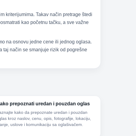
im kriterijumima. Takav način pretrage štedi
 posmatrati kao početnu tačku, a sve važne
samo na osnovu jedne cene ili jednog oglasa.
 taj način se smanjuje rizik od pogrešne
ako prepoznati uredan i pouzdan oglas
aznajte kako da prepoznate uredan i pouzdan
las kroz naslov, cenu, opis, fotografije, lokaciju,
tanje, uslove i komunikaciju sa oglašivačem.