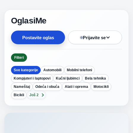
OglasiMe
Postavite oglas
Prijavite se
Filteri
Sve kategorije
Automobili
Mobilni telefoni
Kompjuteri i laptopovi
Kućni ljubimci
Bela tehnika
Nameštaj
Odeća i obuća
Alati i oprema
Motocikli
Bicikli
Još 2