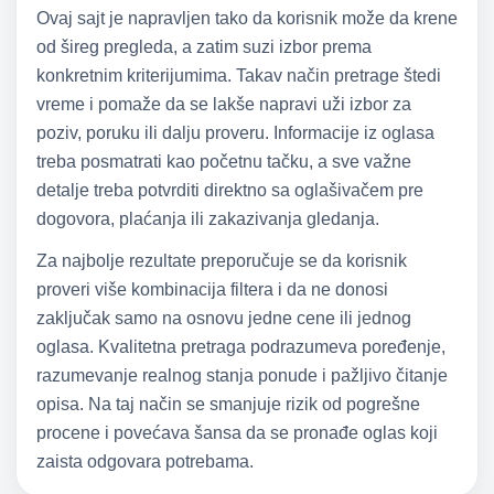
Ovaj sajt je napravljen tako da korisnik može da krene
od šireg pregleda, a zatim suzi izbor prema
konkretnim kriterijumima. Takav način pretrage štedi
vreme i pomaže da se lakše napravi uži izbor za
poziv, poruku ili dalju proveru. Informacije iz oglasa
treba posmatrati kao početnu tačku, a sve važne
detalje treba potvrditi direktno sa oglašivačem pre
dogovora, plaćanja ili zakazivanja gledanja.
Za najbolje rezultate preporučuje se da korisnik
proveri više kombinacija filtera i da ne donosi
zaključak samo na osnovu jedne cene ili jednog
oglasa. Kvalitetna pretraga podrazumeva poređenje,
razumevanje realnog stanja ponude i pažljivo čitanje
opisa. Na taj način se smanjuje rizik od pogrešne
procene i povećava šansa da se pronađe oglas koji
zaista odgovara potrebama.