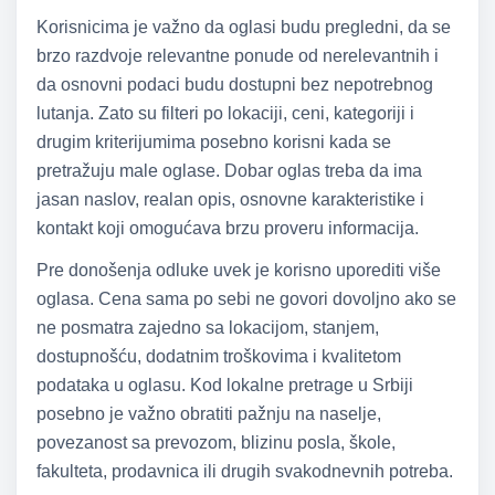
Korisnicima je važno da oglasi budu pregledni, da se
brzo razdvoje relevantne ponude od nerelevantnih i
da osnovni podaci budu dostupni bez nepotrebnog
lutanja. Zato su filteri po lokaciji, ceni, kategoriji i
drugim kriterijumima posebno korisni kada se
pretražuju male oglase. Dobar oglas treba da ima
jasan naslov, realan opis, osnovne karakteristike i
kontakt koji omogućava brzu proveru informacija.
Pre donošenja odluke uvek je korisno uporediti više
oglasa. Cena sama po sebi ne govori dovoljno ako se
ne posmatra zajedno sa lokacijom, stanjem,
dostupnošću, dodatnim troškovima i kvalitetom
podataka u oglasu. Kod lokalne pretrage u Srbiji
posebno je važno obratiti pažnju na naselje,
povezanost sa prevozom, blizinu posla, škole,
fakulteta, prodavnica ili drugih svakodnevnih potreba.