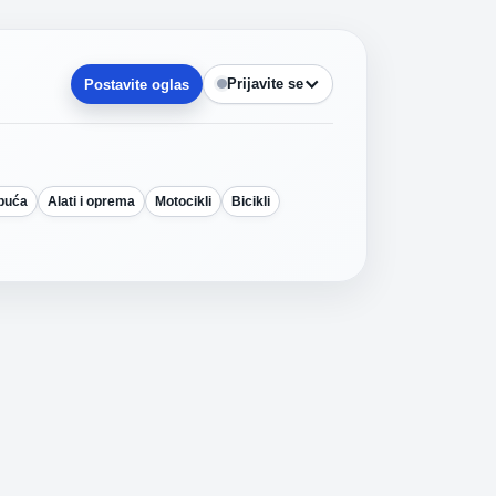
Prijavite se
Postavite oglas
obuća
Alati i oprema
Motocikli
Bicikli