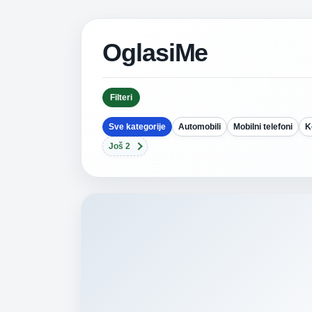
OglasiMe
Filteri
Sve kategorije
Automobili
Mobilni telefoni
K
Još 2