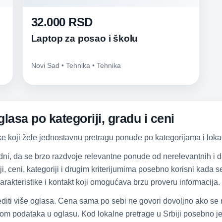
32.000 RSD
Laptop za posao i školu
Novi Sad • Tehnika • Tehnika
lasa po kategoriji, gradu i ceni
ke koji žele jednostavnu pretragu ponude po kategorijama i lokac
dni, da se brzo razdvoje relevantne ponude od nerelevantnih i
iji, ceni, kategoriji i drugim kriterijumima posebno korisni kada
arakteristike i kontakt koji omogućava brzu proveru informacija.
diti više oglasa. Cena sama po sebi ne govori dovoljno ako se
om podataka u oglasu. Kod lokalne pretrage u Srbiji posebno je 