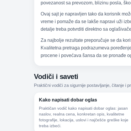
povezanost sa prevozom, blizinu posla, škol
Ovaj sajt je napravljen tako da korisnik mo
vreme i pomaže da se lakše napravi uži izbor
detalje treba potvrditi direktno sa oglašiva
Za najbolje rezultate preporučuje se da kori
Kvalitetna pretraga podrazumeva poređenje,
procene i povećava šansa da se pronađe og
Vodiči i saveti
Praktični vodiči za sigurnije postavljanje, čitanje i p
Kako napisati dobar oglas
Praktičan vodič kako napisati dobar oglas: jasan
naslov, realna cena, konkretan opis, kvalitetne
fotografije, lokacija, uslovi i najčešće greške koje
treba izbeći.