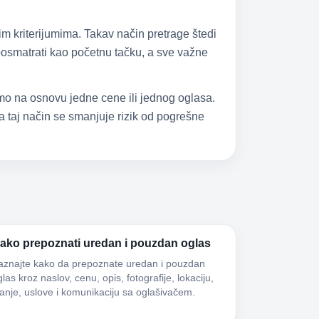
im kriterijumima. Takav način pretrage štedi
 posmatrati kao početnu tačku, a sve važne
samo na osnovu jedne cene ili jednog oglasa.
 taj način se smanjuje rizik od pogrešne
ako prepoznati uredan i pouzdan oglas
aznajte kako da prepoznate uredan i pouzdan
las kroz naslov, cenu, opis, fotografije, lokaciju,
tanje, uslove i komunikaciju sa oglašivačem.