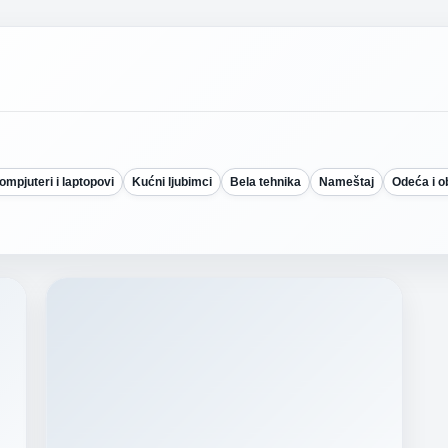
ompjuteri i laptopovi
Kućni ljubimci
Bela tehnika
Nameštaj
Odeća i 