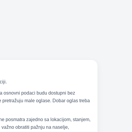
iji.
 da osnovni podaci budu dostupni bez
 se pretražuju male oglase. Dobar oglas treba
 ne posmatra zajedno sa lokacijom, stanjem,
važno obratiti pažnju na naselje,