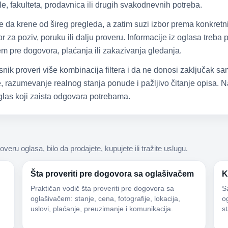
e, fakulteta, prodavnica ili drugih svakodnevnih potreba.
že da krene od šireg pregleda, a zatim suzi izbor prema konkretn
 za poziv, poruku ili dalju proveru. Informacije iz oglasa treba
čem pre dogovora, plaćanja ili zakazivanja gledanja.
snik proveri više kombinacija filtera i da ne donosi zaključak 
 razumevanje realnog stanja ponude i pažljivo čitanje opisa. Na
las koji zaista odgovara potrebama.
roveru oglasa, bilo da prodajete, kupujete ili tražite uslugu.
Šta proveriti pre dogovora sa oglašivačem
K
Praktičan vodič šta proveriti pre dogovora sa
S
oglašivačem: stanje, cena, fotografije, lokacija,
og
uslovi, plaćanje, preuzimanje i komunikacija.
s