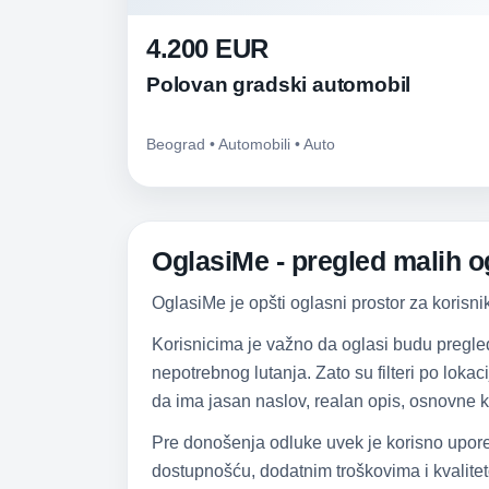
4.200 EUR
Polovan gradski automobil
Beograd • Automobili • Auto
OglasiMe - pregled malih og
OglasiMe je opšti oglasni prostor za korisni
Korisnicima je važno da oglasi budu pregle
nepotrebnog lutanja. Zato su filteri po lokac
da ima jasan naslov, realan opis, osnovne k
Pre donošenja odluke uvek je korisno upore
dostupnošću, dodatnim troškovima i kvalitet