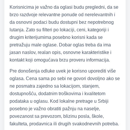
Korisnicima je važno da oglasi budu pregledni, da se
brzo razdvoje relevantne ponude od nerelevantnih i
da osnovni podaci budu dostupni bez nepotrebnog
lutanja. Zato su filteri po lokaciji, ceni, kategoriji i
drugim kriterijumima posebno korisni kada se
pretražuju male oglase. Dobar oglas treba da ima
jasan naslov, realan opis, osnovne karakteristike i
kontakt koji omogućava brzu proveru informacija.
Pre donošenja odluke uvek je korisno uporediti više
oglasa. Cena sama po sebi ne govori dovoljno ako se
ne posmatra zajedno sa lokacijom, stanjem,
dostupnošću, dodatnim troškovima i kvalitetom
podataka u oglasu. Kod lokalne pretrage u Srbiji
posebno je važno obratiti pažnju na naselje,
povezanost sa prevozom, blizinu posla, škole,
fakulteta, prodavnica ili drugih svakodnevnih potreba.