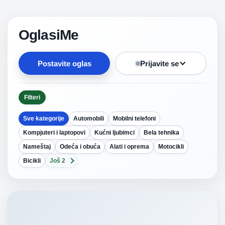
OglasiMe
Postavite oglas
Prijavite se
Filteri
Sve kategorije
Automobili
Mobilni telefoni
Kompjuteri i laptopovi
Kućni ljubimci
Bela tehnika
Nameštaj
Odeća i obuća
Alati i oprema
Motocikli
Bicikli
Još 2