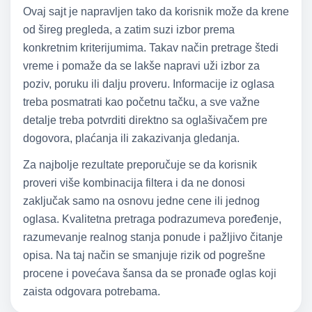
Ovaj sajt je napravljen tako da korisnik može da krene
od šireg pregleda, a zatim suzi izbor prema
konkretnim kriterijumima. Takav način pretrage štedi
vreme i pomaže da se lakše napravi uži izbor za
poziv, poruku ili dalju proveru. Informacije iz oglasa
treba posmatrati kao početnu tačku, a sve važne
detalje treba potvrditi direktno sa oglašivačem pre
dogovora, plaćanja ili zakazivanja gledanja.
Za najbolje rezultate preporučuje se da korisnik
proveri više kombinacija filtera i da ne donosi
zaključak samo na osnovu jedne cene ili jednog
oglasa. Kvalitetna pretraga podrazumeva poređenje,
razumevanje realnog stanja ponude i pažljivo čitanje
opisa. Na taj način se smanjuje rizik od pogrešne
procene i povećava šansa da se pronađe oglas koji
zaista odgovara potrebama.