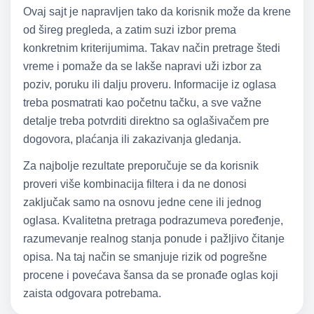
Ovaj sajt je napravljen tako da korisnik može da krene
od šireg pregleda, a zatim suzi izbor prema
konkretnim kriterijumima. Takav način pretrage štedi
vreme i pomaže da se lakše napravi uži izbor za
poziv, poruku ili dalju proveru. Informacije iz oglasa
treba posmatrati kao početnu tačku, a sve važne
detalje treba potvrditi direktno sa oglašivačem pre
dogovora, plaćanja ili zakazivanja gledanja.
Za najbolje rezultate preporučuje se da korisnik
proveri više kombinacija filtera i da ne donosi
zaključak samo na osnovu jedne cene ili jednog
oglasa. Kvalitetna pretraga podrazumeva poređenje,
razumevanje realnog stanja ponude i pažljivo čitanje
opisa. Na taj način se smanjuje rizik od pogrešne
procene i povećava šansa da se pronađe oglas koji
zaista odgovara potrebama.