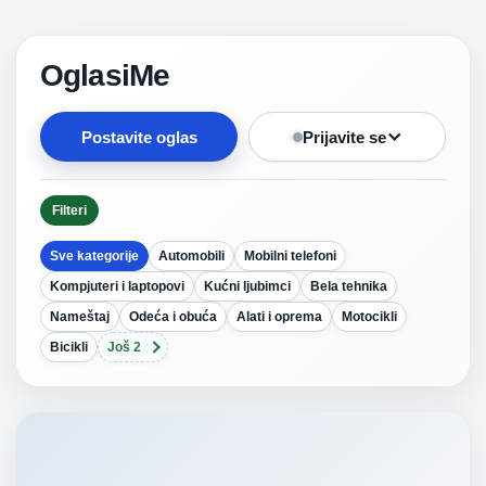
OglasiMe
Postavite oglas
Prijavite se
Filteri
Sve kategorije
Automobili
Mobilni telefoni
Kompjuteri i laptopovi
Kućni ljubimci
Bela tehnika
Nameštaj
Odeća i obuća
Alati i oprema
Motocikli
Bicikli
Još 2