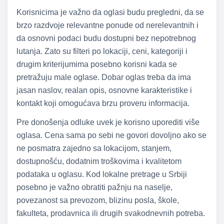
Korisnicima je važno da oglasi budu pregledni, da se
brzo razdvoje relevantne ponude od nerelevantnih i
da osnovni podaci budu dostupni bez nepotrebnog
lutanja. Zato su filteri po lokaciji, ceni, kategoriji i
drugim kriterijumima posebno korisni kada se
pretražuju male oglase. Dobar oglas treba da ima
jasan naslov, realan opis, osnovne karakteristike i
kontakt koji omogućava brzu proveru informacija.
Pre donošenja odluke uvek je korisno uporediti više
oglasa. Cena sama po sebi ne govori dovoljno ako se
ne posmatra zajedno sa lokacijom, stanjem,
dostupnošću, dodatnim troškovima i kvalitetom
podataka u oglasu. Kod lokalne pretrage u Srbiji
posebno je važno obratiti pažnju na naselje,
povezanost sa prevozom, blizinu posla, škole,
fakulteta, prodavnica ili drugih svakodnevnih potreba.