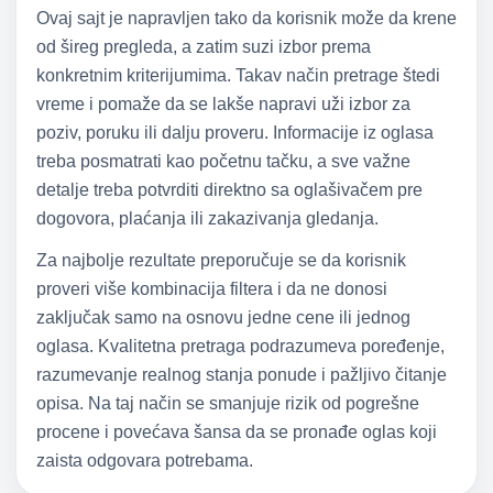
Ovaj sajt je napravljen tako da korisnik može da krene
od šireg pregleda, a zatim suzi izbor prema
konkretnim kriterijumima. Takav način pretrage štedi
vreme i pomaže da se lakše napravi uži izbor za
poziv, poruku ili dalju proveru. Informacije iz oglasa
treba posmatrati kao početnu tačku, a sve važne
detalje treba potvrditi direktno sa oglašivačem pre
dogovora, plaćanja ili zakazivanja gledanja.
Za najbolje rezultate preporučuje se da korisnik
proveri više kombinacija filtera i da ne donosi
zaključak samo na osnovu jedne cene ili jednog
oglasa. Kvalitetna pretraga podrazumeva poređenje,
razumevanje realnog stanja ponude i pažljivo čitanje
opisa. Na taj način se smanjuje rizik od pogrešne
procene i povećava šansa da se pronađe oglas koji
zaista odgovara potrebama.