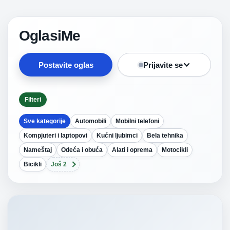
OglasiMe
Postavite oglas
Prijavite se
Filteri
Sve kategorije
Automobili
Mobilni telefoni
Kompjuteri i laptopovi
Kućni ljubimci
Bela tehnika
Nameštaj
Odeća i obuća
Alati i oprema
Motocikli
Bicikli
Još 2