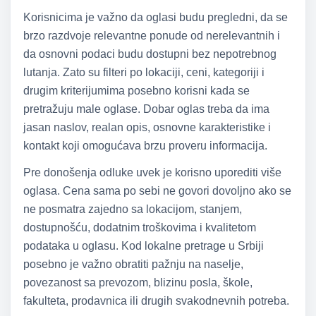
Korisnicima je važno da oglasi budu pregledni, da se
brzo razdvoje relevantne ponude od nerelevantnih i
da osnovni podaci budu dostupni bez nepotrebnog
lutanja. Zato su filteri po lokaciji, ceni, kategoriji i
drugim kriterijumima posebno korisni kada se
pretražuju male oglase. Dobar oglas treba da ima
jasan naslov, realan opis, osnovne karakteristike i
kontakt koji omogućava brzu proveru informacija.
Pre donošenja odluke uvek je korisno uporediti više
oglasa. Cena sama po sebi ne govori dovoljno ako se
ne posmatra zajedno sa lokacijom, stanjem,
dostupnošću, dodatnim troškovima i kvalitetom
podataka u oglasu. Kod lokalne pretrage u Srbiji
posebno je važno obratiti pažnju na naselje,
povezanost sa prevozom, blizinu posla, škole,
fakulteta, prodavnica ili drugih svakodnevnih potreba.