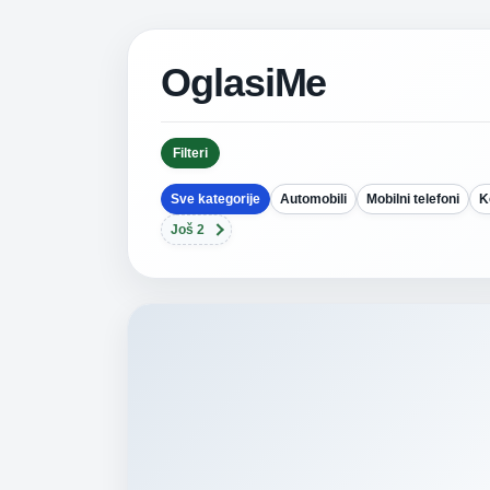
OglasiMe
Filteri
Sve kategorije
Automobili
Mobilni telefoni
K
Još 2