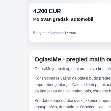
4.200 EUR
Polovan gradski automobil
Beograd • Automobili • Auto
OglasiMe - pregled malih og
OglasiMe je opšti oglasni prostor za korisni
Korisnicima je važno da oglasi budu pregle
nepotrebnog lutanja. Zato su filteri po lokac
da ima jasan naslov, realan opis, osnovne k
Pre donošenja odluke uvek je korisno upore
dostupnošću, dodatnim troškovima i kvalitet