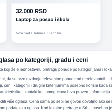
32.000 RSD
Laptop za posao i školu
Novi Sad • Tehnika • Tehnika
lasa po kategoriji, gradu i ceni
ke koji žele jednostavnu pretragu ponude po kategorijama i lokac
dni, da se brzo razdvoje relevantne ponude od nerelevantnih i
iji, ceni, kategoriji i drugim kriterijumima posebno korisni kada
arakteristike i kontakt koji omogućava brzu proveru informacija.
diti više oglasa. Cena sama po sebi ne govori dovoljno ako se
om podataka u oglasu. Kod lokalne pretrage u Srbiji posebno je 