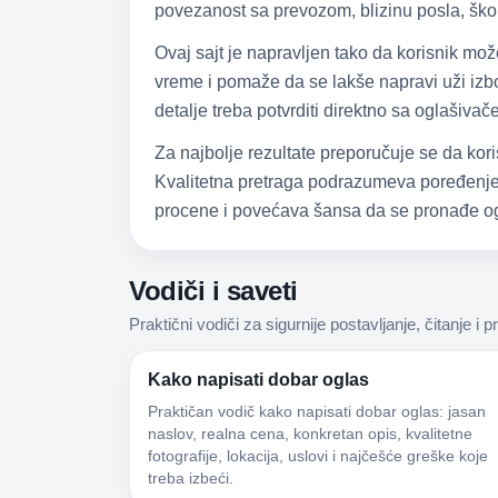
povezanost sa prevozom, blizinu posla, škol
Ovaj sajt je napravljen tako da korisnik mo
vreme i pomaže da se lakše napravi uži izbor
detalje treba potvrditi direktno sa oglašiva
Za najbolje rezultate preporučuje se da kori
Kvalitetna pretraga podrazumeva poređenje,
procene i povećava šansa da se pronađe og
Vodiči i saveti
Praktični vodiči za sigurnije postavljanje, čitanje i p
Kako napisati dobar oglas
Praktičan vodič kako napisati dobar oglas: jasan
naslov, realna cena, konkretan opis, kvalitetne
fotografije, lokacija, uslovi i najčešće greške koje
treba izbeći.