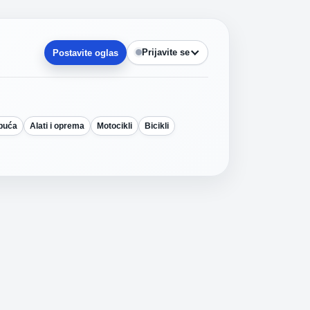
Prijavite se
Postavite oglas
obuća
Alati i oprema
Motocikli
Bicikli