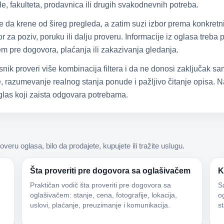
e, fakulteta, prodavnica ili drugih svakodnevnih potreba.
že da krene od šireg pregleda, a zatim suzi izbor prema konkretn
 za poziv, poruku ili dalju proveru. Informacije iz oglasa treba
čem pre dogovora, plaćanja ili zakazivanja gledanja.
snik proveri više kombinacija filtera i da ne donosi zaključak 
 razumevanje realnog stanja ponude i pažljivo čitanje opisa. Na
las koji zaista odgovara potrebama.
roveru oglasa, bilo da prodajete, kupujete ili tražite uslugu.
Šta proveriti pre dogovora sa oglašivačem
K
Praktičan vodič šta proveriti pre dogovora sa
S
oglašivačem: stanje, cena, fotografije, lokacija,
og
uslovi, plaćanje, preuzimanje i komunikacija.
s