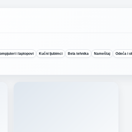
ompjuteri i laptopovi
Kućni ljubimci
Bela tehnika
Nameštaj
Odeća i 