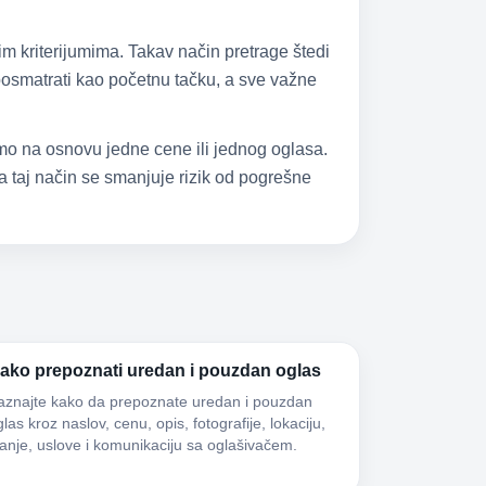
im kriterijumima. Takav način pretrage štedi
 posmatrati kao početnu tačku, a sve važne
samo na osnovu jedne cene ili jednog oglasa.
 taj način se smanjuje rizik od pogrešne
ako prepoznati uredan i pouzdan oglas
aznajte kako da prepoznate uredan i pouzdan
las kroz naslov, cenu, opis, fotografije, lokaciju,
tanje, uslove i komunikaciju sa oglašivačem.