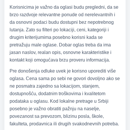
Korisnicima je važno da oglasi budu pregledni, da se
brzo razdvoje relevantne ponude od nerelevantnih i
da osnovni podaci budu dostupni bez nepotrebnog
lutanja. Zato su filteri po lokaciji, ceni, kategoriji i
drugim kriterijumima posebno korisni kada se
pretražuju male oglase. Dobar oglas treba da ima
jasan naslov, realan opis, osnovne karakteristike i
kontakt koji omogućava brzu proveru informacija.
Pre donošenja odluke uvek je korisno uporediti više
oglasa. Cena sama po sebi ne govori dovoljno ako se
ne posmatra zajedno sa lokacijom, stanjem,
dostupnošću, dodatnim troškovima i kvalitetom
podataka u oglasu. Kod lokalne pretrage u Srbiji
posebno je važno obratiti pažnju na naselje,
povezanost sa prevozom, blizinu posla, škole,
fakulteta, prodavnica ili drugih svakodnevnih potreba.