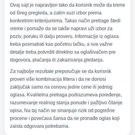
Ovaj sajt je napravljen tako da korisnik može da krene
od šireg pregleda, a zatim suzi izbor prema
konkretnim kriterijumima. Takav način pretrage štedi
vreme i pomaže da se lakše napravi uži izbor za
poziv, poruku ili dalju proveru. Informacije iz oglasa
treba posmatrati kao početnu tačku, a sve važne
detalje treba potvrditi direktno sa oglašivačem pre
dogovora, plaćanja ili zakazivanja gledanja.
Za najbolje rezultate preporučuje se da korisnik
proveri više kombinacija filtera i da ne donosi
zaključak samo na osnovu jedne cene ili jednog
oglasa. Kvalitetna pretraga podrazumeva poređenje,
razumevanje realnog stanja ponude i pažljivo čitanje
opisa. Na taj način se smanjuje rizik od pogrešne
procene i povećava šansa da se pronađe oglas koji
zaista odgovara potrebama.