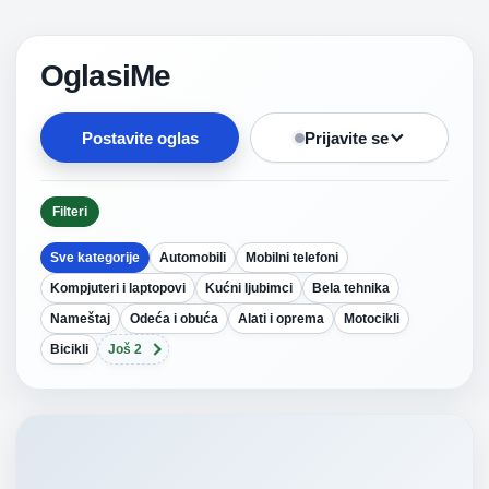
OglasiMe
Postavite oglas
Prijavite se
Filteri
Sve kategorije
Automobili
Mobilni telefoni
Kompjuteri i laptopovi
Kućni ljubimci
Bela tehnika
Nameštaj
Odeća i obuća
Alati i oprema
Motocikli
Bicikli
Još 2