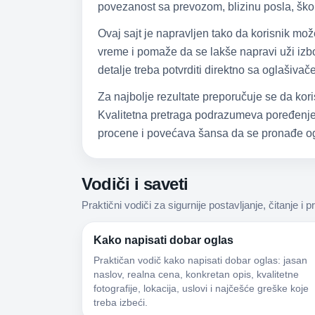
povezanost sa prevozom, blizinu posla, škol
Ovaj sajt je napravljen tako da korisnik mo
vreme i pomaže da se lakše napravi uži izbor
detalje treba potvrditi direktno sa oglašiva
Za najbolje rezultate preporučuje se da kori
Kvalitetna pretraga podrazumeva poređenje,
procene i povećava šansa da se pronađe og
Vodiči i saveti
Praktični vodiči za sigurnije postavljanje, čitanje i p
Kako napisati dobar oglas
Praktičan vodič kako napisati dobar oglas: jasan
naslov, realna cena, konkretan opis, kvalitetne
fotografije, lokacija, uslovi i najčešće greške koje
treba izbeći.