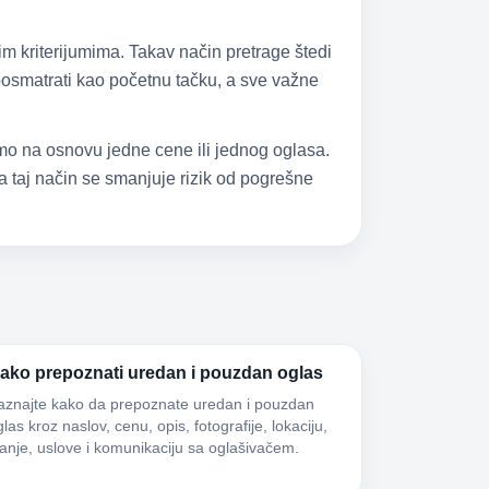
im kriterijumima. Takav način pretrage štedi
 posmatrati kao početnu tačku, a sve važne
samo na osnovu jedne cene ili jednog oglasa.
 taj način se smanjuje rizik od pogrešne
ako prepoznati uredan i pouzdan oglas
aznajte kako da prepoznate uredan i pouzdan
las kroz naslov, cenu, opis, fotografije, lokaciju,
tanje, uslove i komunikaciju sa oglašivačem.