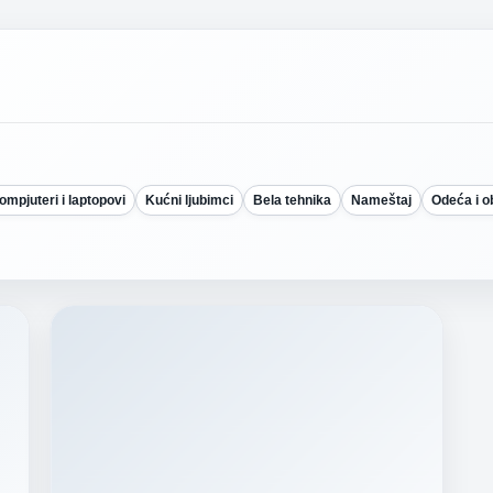
ompjuteri i laptopovi
Kućni ljubimci
Bela tehnika
Nameštaj
Odeća i 