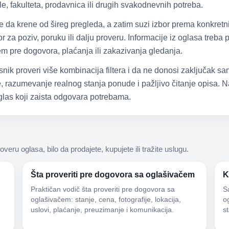
e, fakulteta, prodavnica ili drugih svakodnevnih potreba.
že da krene od šireg pregleda, a zatim suzi izbor prema konkretn
 za poziv, poruku ili dalju proveru. Informacije iz oglasa treba
čem pre dogovora, plaćanja ili zakazivanja gledanja.
snik proveri više kombinacija filtera i da ne donosi zaključak 
 razumevanje realnog stanja ponude i pažljivo čitanje opisa. Na
las koji zaista odgovara potrebama.
roveru oglasa, bilo da prodajete, kupujete ili tražite uslugu.
Šta proveriti pre dogovora sa oglašivačem
K
Praktičan vodič šta proveriti pre dogovora sa
S
oglašivačem: stanje, cena, fotografije, lokacija,
og
uslovi, plaćanje, preuzimanje i komunikacija.
s