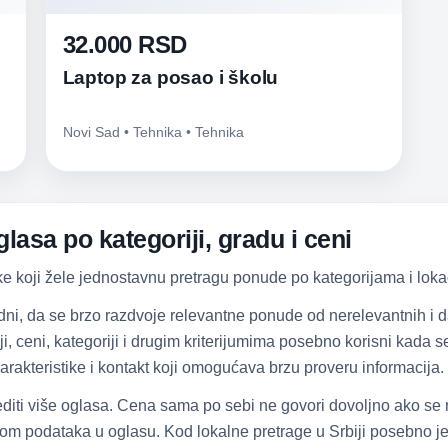
32.000 RSD
Laptop za posao i školu
Novi Sad • Tehnika • Tehnika
lasa po kategoriji, gradu i ceni
ke koji žele jednostavnu pretragu ponude po kategorijama i lokac
dni, da se brzo razdvoje relevantne ponude od nerelevantnih i
iji, ceni, kategoriji i drugim kriterijumima posebno korisni kada
arakteristike i kontakt koji omogućava brzu proveru informacija.
diti više oglasa. Cena sama po sebi ne govori dovoljno ako se
om podataka u oglasu. Kod lokalne pretrage u Srbiji posebno je 