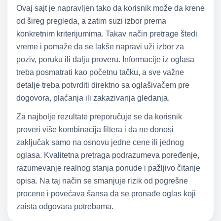
Ovaj sajt je napravljen tako da korisnik može da krene
od šireg pregleda, a zatim suzi izbor prema
konkretnim kriterijumima. Takav način pretrage štedi
vreme i pomaže da se lakše napravi uži izbor za
poziv, poruku ili dalju proveru. Informacije iz oglasa
treba posmatrati kao početnu tačku, a sve važne
detalje treba potvrditi direktno sa oglašivačem pre
dogovora, plaćanja ili zakazivanja gledanja.
Za najbolje rezultate preporučuje se da korisnik
proveri više kombinacija filtera i da ne donosi
zaključak samo na osnovu jedne cene ili jednog
oglasa. Kvalitetna pretraga podrazumeva poređenje,
razumevanje realnog stanja ponude i pažljivo čitanje
opisa. Na taj način se smanjuje rizik od pogrešne
procene i povećava šansa da se pronađe oglas koji
zaista odgovara potrebama.