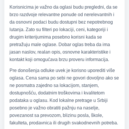
Korisnicima je važno da oglasi budu pregledni, da se
brzo razdvoje relevantne ponude od nerelevantnih i
da osnovni podaci budu dostupni bez nepotrebnog
lutanja. Zato su filteri po lokaciji, ceni, kategoriji i
drugim kriterijumima posebno korisni kada se
pretražuju male oglase. Dobar oglas treba da ima
jasan naslov, realan opis, osnovne karakteristike i
kontakt koji omogućava brzu proveru informacija.
Pre donošenja odluke uvek je korisno uporediti više
oglasa. Cena sama po sebi ne govori dovoljno ako se
ne posmatra zajedno sa lokacijom, stanjem,
dostupnošću, dodatnim troškovima i kvalitetom
podataka u oglasu. Kod lokalne pretrage u Srbiji
posebno je važno obratiti pažnju na naselje,
povezanost sa prevozom, blizinu posla, škole,
fakulteta, prodavnica ili drugih svakodnevnih potreba.