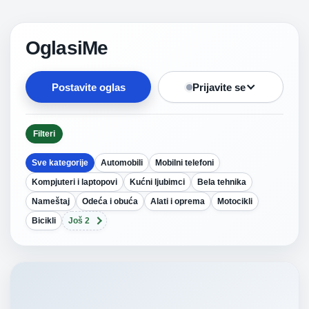
OglasiMe
Postavite oglas
Prijavite se
Filteri
Sve kategorije
Automobili
Mobilni telefoni
Kompjuteri i laptopovi
Kućni ljubimci
Bela tehnika
Nameštaj
Odeća i obuća
Alati i oprema
Motocikli
Bicikli
Još 2