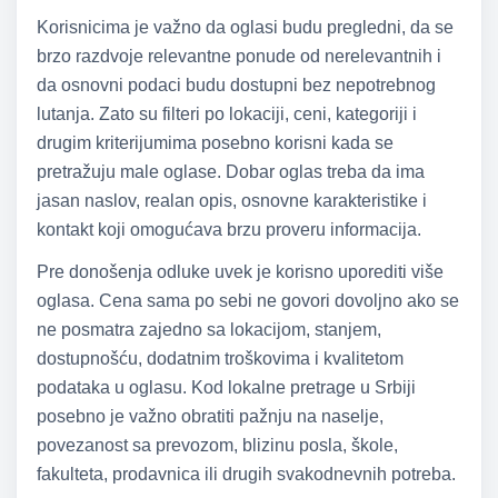
Korisnicima je važno da oglasi budu pregledni, da se
brzo razdvoje relevantne ponude od nerelevantnih i
da osnovni podaci budu dostupni bez nepotrebnog
lutanja. Zato su filteri po lokaciji, ceni, kategoriji i
drugim kriterijumima posebno korisni kada se
pretražuju male oglase. Dobar oglas treba da ima
jasan naslov, realan opis, osnovne karakteristike i
kontakt koji omogućava brzu proveru informacija.
Pre donošenja odluke uvek je korisno uporediti više
oglasa. Cena sama po sebi ne govori dovoljno ako se
ne posmatra zajedno sa lokacijom, stanjem,
dostupnošću, dodatnim troškovima i kvalitetom
podataka u oglasu. Kod lokalne pretrage u Srbiji
posebno je važno obratiti pažnju na naselje,
povezanost sa prevozom, blizinu posla, škole,
fakulteta, prodavnica ili drugih svakodnevnih potreba.