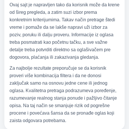
Ovaj sajt je napravljen tako da korisnik može da krene
od šireg pregleda, a zatim suzi izbor prema
konkretnim kriterijumima. Takav način pretrage štedi
vreme i pomaže da se lakše napravi uži izbor za
poziv, poruku ili dalju proveru. Informacije iz oglasa
treba posmatrati kao početnu tačku, a sve važne
detalje treba potvrditi direktno sa oglašivačem pre
dogovora, plaćanja ili zakazivanja gledanja.
Za najbolje rezultate preporučuje se da korisnik
proveri više kombinacija filtera i da ne donosi
zaključak samo na osnovu jedne cene ili jednog
oglasa. Kvalitetna pretraga podrazumeva poređenje,
razumevanje realnog stanja ponude i pažljivo čitanje
opisa. Na taj način se smanjuje rizik od pogrešne
procene i povećava šansa da se pronađe oglas koji
zaista odgovara potrebama.