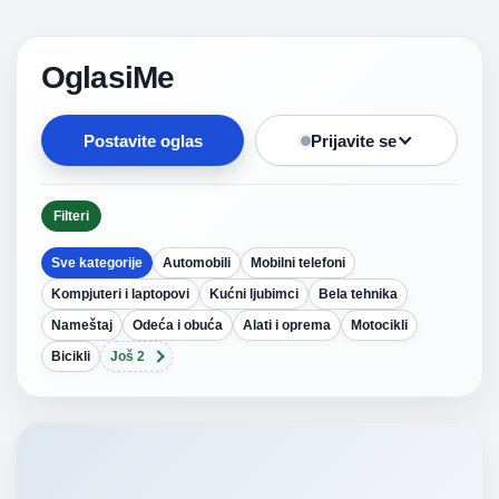
OglasiMe
Postavite oglas
Prijavite se
Filteri
Sve kategorije
Automobili
Mobilni telefoni
Kompjuteri i laptopovi
Kućni ljubimci
Bela tehnika
Nameštaj
Odeća i obuća
Alati i oprema
Motocikli
Bicikli
Još 2