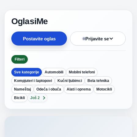
OglasiMe
Postavite oglas
Prijavite se
Filteri
Sve kategorije
Automobili
Mobilni telefoni
Kompjuteri i laptopovi
Kućni ljubimci
Bela tehnika
Nameštaj
Odeća i obuća
Alati i oprema
Motocikli
Bicikli
Još 2