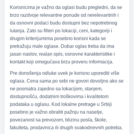
Korisnicima je važno da oglasi budu pregledni, da se
brzo razdvoje relevantne ponude od nerelevantnih i
da osnovni podaci budu dostupni bez nepotrebnog
lutanja. Zato su filteri po lokaciji, ceni, kategoriji i
drugim kriterijumima posebno korisni kada se
pretražuju male oglase. Dobar oglas treba da ima
jasan naslov, realan opis, osnovne karakteristike i
kontakt koji omogućava brzu proveru informacija.
Pre donošenja odluke uvek je korisno uporediti više
oglasa. Cena sama po sebi ne govori dovoljno ako se
ne posmatra zajedno sa lokacijom, stanjem,
dostupnošću, dodatnim troškovima i kvalitetom
podataka u oglasu. Kod lokalne pretrage u Srbiji
posebno je važno obratiti pažnju na naselje,
povezanost sa prevozom, blizinu posla, škole,
fakulteta, prodavnica ili drugih svakodnevnih potreba.