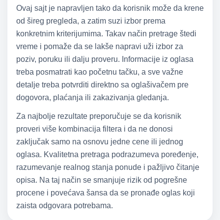
Ovaj sajt je napravljen tako da korisnik može da krene
od šireg pregleda, a zatim suzi izbor prema
konkretnim kriterijumima. Takav način pretrage štedi
vreme i pomaže da se lakše napravi uži izbor za
poziv, poruku ili dalju proveru. Informacije iz oglasa
treba posmatrati kao početnu tačku, a sve važne
detalje treba potvrditi direktno sa oglašivačem pre
dogovora, plaćanja ili zakazivanja gledanja.
Za najbolje rezultate preporučuje se da korisnik
proveri više kombinacija filtera i da ne donosi
zaključak samo na osnovu jedne cene ili jednog
oglasa. Kvalitetna pretraga podrazumeva poređenje,
razumevanje realnog stanja ponude i pažljivo čitanje
opisa. Na taj način se smanjuje rizik od pogrešne
procene i povećava šansa da se pronađe oglas koji
zaista odgovara potrebama.