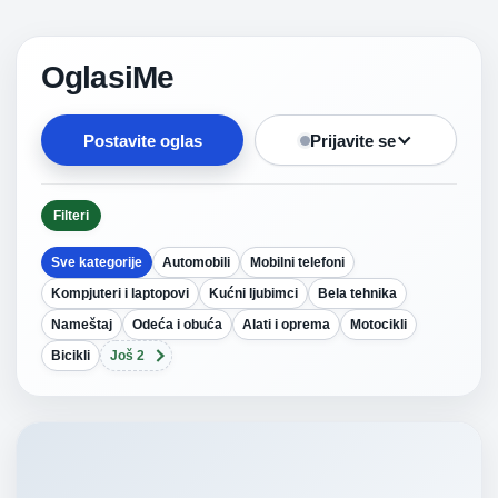
OglasiMe
Postavite oglas
Prijavite se
Filteri
Sve kategorije
Automobili
Mobilni telefoni
Kompjuteri i laptopovi
Kućni ljubimci
Bela tehnika
Nameštaj
Odeća i obuća
Alati i oprema
Motocikli
Bicikli
Još 2