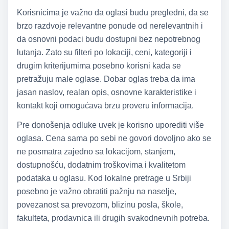
Korisnicima je važno da oglasi budu pregledni, da se
brzo razdvoje relevantne ponude od nerelevantnih i
da osnovni podaci budu dostupni bez nepotrebnog
lutanja. Zato su filteri po lokaciji, ceni, kategoriji i
drugim kriterijumima posebno korisni kada se
pretražuju male oglase. Dobar oglas treba da ima
jasan naslov, realan opis, osnovne karakteristike i
kontakt koji omogućava brzu proveru informacija.
Pre donošenja odluke uvek je korisno uporediti više
oglasa. Cena sama po sebi ne govori dovoljno ako se
ne posmatra zajedno sa lokacijom, stanjem,
dostupnošću, dodatnim troškovima i kvalitetom
podataka u oglasu. Kod lokalne pretrage u Srbiji
posebno je važno obratiti pažnju na naselje,
povezanost sa prevozom, blizinu posla, škole,
fakulteta, prodavnica ili drugih svakodnevnih potreba.