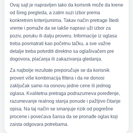
Ovaj sajt je napravljen tako da korisnik može da krene
od šireg pregleda, a zatim suzi izbor prema
konkretnim kriterijumima. Takav način pretrage štedi
vreme i pomaže da se lakše napravi uži izbor za
poziv, poruku ili dalju proveru. Informacije iz oglasa
treba posmatrati kao početnu tačku, a sve važne
detalje treba potvrditi direktno sa oglašivačem pre
dogovora, plaćanja ili zakazivanja gledanja.
Za najbolje rezultate preporučuje se da korisnik
proveri više kombinacija filtera i da ne donosi
zaključak samo na osnovu jedne cene ili jednog
oglasa. Kvalitetna pretraga podrazumeva poređenje,
razumevanje realnog stanja ponude i pažljivo čitanje
opisa. Na taj način se smanjuje rizik od pogrešne
procene i povećava šansa da se pronađe oglas koji
zaista odgovara potrebama.