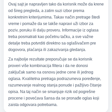
Ovaj sajt je napravljen tako da korisnik može da krene
od šireg pregleda, a zatim suzi izbor prema
konkretnim kriterijumima. Takav način pretrage štedi
vreme i pomaže da se lakše napravi uži izbor za
poziv, poruku ili dalju proveru. Informacije iz oglasa
treba posmatrati kao početnu tačku, a sve važne
detalje treba potvrditi direktno sa oglašivačem pre
dogovora, plaćanja ili zakazivanja gledanja.
Za najbolje rezultate preporučuje se da korisnik
proveri više kombinacija filtera i da ne donosi
zaključak samo na osnovu jedne cene ili jednog
oglasa. Kvalitetna pretraga podrazumeva poređenje,
razumevanje realnog stanja ponude i pažljivo čitanje
opisa. Na taj način se smanjuje rizik od pogrešne
procene i povećava šansa da se pronađe oglas koji
zaista odgovara potrebama.