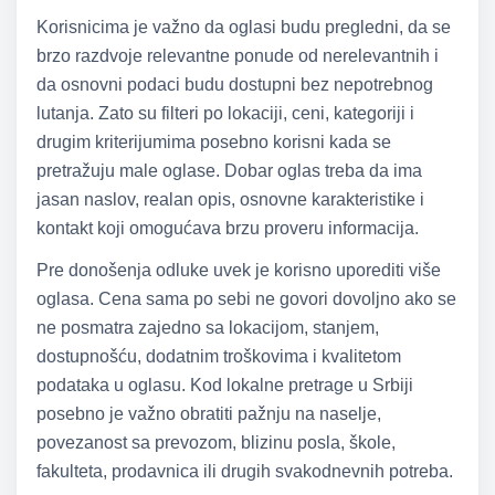
Korisnicima je važno da oglasi budu pregledni, da se
brzo razdvoje relevantne ponude od nerelevantnih i
da osnovni podaci budu dostupni bez nepotrebnog
lutanja. Zato su filteri po lokaciji, ceni, kategoriji i
drugim kriterijumima posebno korisni kada se
pretražuju male oglase. Dobar oglas treba da ima
jasan naslov, realan opis, osnovne karakteristike i
kontakt koji omogućava brzu proveru informacija.
Pre donošenja odluke uvek je korisno uporediti više
oglasa. Cena sama po sebi ne govori dovoljno ako se
ne posmatra zajedno sa lokacijom, stanjem,
dostupnošću, dodatnim troškovima i kvalitetom
podataka u oglasu. Kod lokalne pretrage u Srbiji
posebno je važno obratiti pažnju na naselje,
povezanost sa prevozom, blizinu posla, škole,
fakulteta, prodavnica ili drugih svakodnevnih potreba.