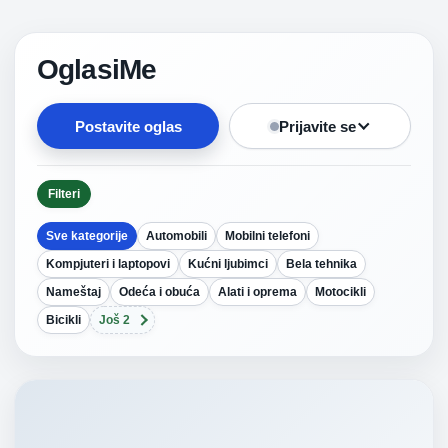
OglasiMe
Postavite oglas
Prijavite se
Filteri
Sve kategorije
Automobili
Mobilni telefoni
Kompjuteri i laptopovi
Kućni ljubimci
Bela tehnika
Nameštaj
Odeća i obuća
Alati i oprema
Motocikli
Bicikli
Još 2