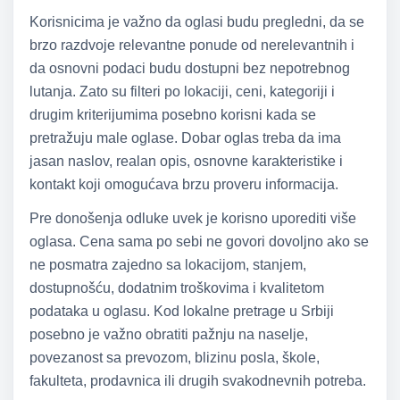
Korisnicima je važno da oglasi budu pregledni, da se
brzo razdvoje relevantne ponude od nerelevantnih i
da osnovni podaci budu dostupni bez nepotrebnog
lutanja. Zato su filteri po lokaciji, ceni, kategoriji i
drugim kriterijumima posebno korisni kada se
pretražuju male oglase. Dobar oglas treba da ima
jasan naslov, realan opis, osnovne karakteristike i
kontakt koji omogućava brzu proveru informacija.
Pre donošenja odluke uvek je korisno uporediti više
oglasa. Cena sama po sebi ne govori dovoljno ako se
ne posmatra zajedno sa lokacijom, stanjem,
dostupnošću, dodatnim troškovima i kvalitetom
podataka u oglasu. Kod lokalne pretrage u Srbiji
posebno je važno obratiti pažnju na naselje,
povezanost sa prevozom, blizinu posla, škole,
fakulteta, prodavnica ili drugih svakodnevnih potreba.