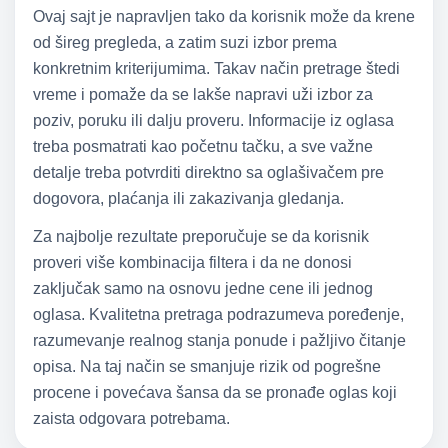
Ovaj sajt je napravljen tako da korisnik može da krene
od šireg pregleda, a zatim suzi izbor prema
konkretnim kriterijumima. Takav način pretrage štedi
vreme i pomaže da se lakše napravi uži izbor za
poziv, poruku ili dalju proveru. Informacije iz oglasa
treba posmatrati kao početnu tačku, a sve važne
detalje treba potvrditi direktno sa oglašivačem pre
dogovora, plaćanja ili zakazivanja gledanja.
Za najbolje rezultate preporučuje se da korisnik
proveri više kombinacija filtera i da ne donosi
zaključak samo na osnovu jedne cene ili jednog
oglasa. Kvalitetna pretraga podrazumeva poređenje,
razumevanje realnog stanja ponude i pažljivo čitanje
opisa. Na taj način se smanjuje rizik od pogrešne
procene i povećava šansa da se pronađe oglas koji
zaista odgovara potrebama.