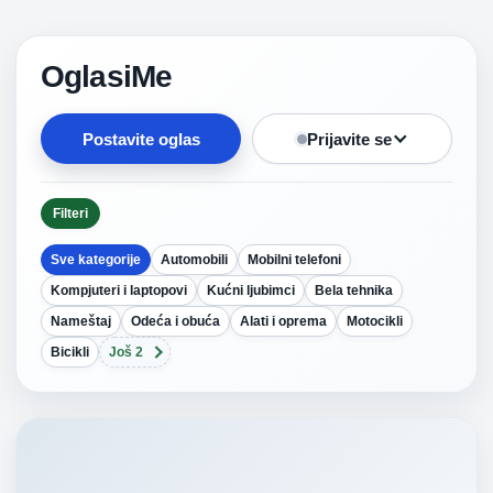
OglasiMe
Postavite oglas
Prijavite se
Filteri
Sve kategorije
Automobili
Mobilni telefoni
Kompjuteri i laptopovi
Kućni ljubimci
Bela tehnika
Nameštaj
Odeća i obuća
Alati i oprema
Motocikli
Bicikli
Još 2