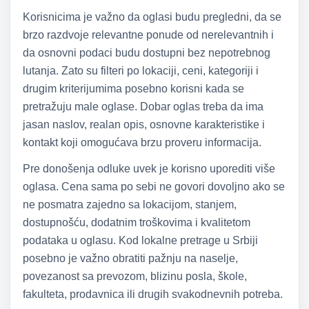
Korisnicima je važno da oglasi budu pregledni, da se
brzo razdvoje relevantne ponude od nerelevantnih i
da osnovni podaci budu dostupni bez nepotrebnog
lutanja. Zato su filteri po lokaciji, ceni, kategoriji i
drugim kriterijumima posebno korisni kada se
pretražuju male oglase. Dobar oglas treba da ima
jasan naslov, realan opis, osnovne karakteristike i
kontakt koji omogućava brzu proveru informacija.
Pre donošenja odluke uvek je korisno uporediti više
oglasa. Cena sama po sebi ne govori dovoljno ako se
ne posmatra zajedno sa lokacijom, stanjem,
dostupnošću, dodatnim troškovima i kvalitetom
podataka u oglasu. Kod lokalne pretrage u Srbiji
posebno je važno obratiti pažnju na naselje,
povezanost sa prevozom, blizinu posla, škole,
fakulteta, prodavnica ili drugih svakodnevnih potreba.