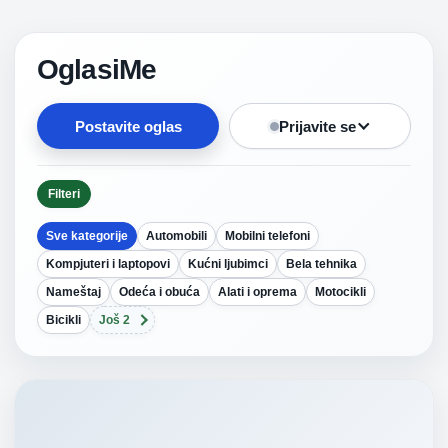
OglasiMe
Postavite oglas
Prijavite se
Filteri
Sve kategorije
Automobili
Mobilni telefoni
Kompjuteri i laptopovi
Kućni ljubimci
Bela tehnika
Nameštaj
Odeća i obuća
Alati i oprema
Motocikli
Bicikli
Još 2