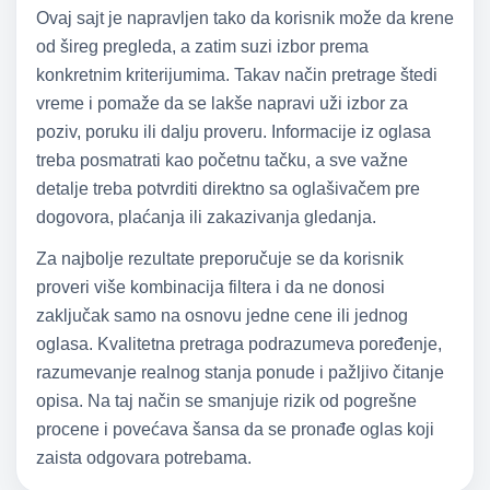
Ovaj sajt je napravljen tako da korisnik može da krene
od šireg pregleda, a zatim suzi izbor prema
konkretnim kriterijumima. Takav način pretrage štedi
vreme i pomaže da se lakše napravi uži izbor za
poziv, poruku ili dalju proveru. Informacije iz oglasa
treba posmatrati kao početnu tačku, a sve važne
detalje treba potvrditi direktno sa oglašivačem pre
dogovora, plaćanja ili zakazivanja gledanja.
Za najbolje rezultate preporučuje se da korisnik
proveri više kombinacija filtera i da ne donosi
zaključak samo na osnovu jedne cene ili jednog
oglasa. Kvalitetna pretraga podrazumeva poređenje,
razumevanje realnog stanja ponude i pažljivo čitanje
opisa. Na taj način se smanjuje rizik od pogrešne
procene i povećava šansa da se pronađe oglas koji
zaista odgovara potrebama.