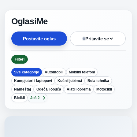
OglasiMe
Postavite oglas
Prijavite se
Filteri
Sve kategorije
Automobili
Mobilni telefoni
Kompjuteri i laptopovi
Kućni ljubimci
Bela tehnika
Nameštaj
Odeća i obuća
Alati i oprema
Motocikli
Bicikli
Još 2