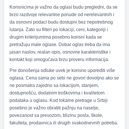
Korisnicima je važno da oglasi budu pregledni, da se
brzo razdvoje relevantne ponude od nerelevantnih i
da osnovni podaci budu dostupni bez nepotrebnog
lutanja. Zato su filteri po lokaciji, ceni, kategoriji i
drugim kriterijumima posebno korisni kada se
pretražuju male oglase. Dobar oglas treba da ima
jasan naslov, realan opis, osnovne karakteristike i
kontakt koji omogućava brzu proveru informacija.
Pre donošenja odluke uvek je korisno uporediti više
oglasa. Cena sama po sebi ne govori dovoljno ako se
ne posmatra zajedno sa lokacijom, stanjem,
dostupnošću, dodatnim troškovima i kvalitetom
podataka u oglasu. Kod lokalne pretrage u Srbiji
posebno je važno obratiti pažnju na naselje,
povezanost sa prevozom, blizinu posla, škole,
fakulteta, prodavnica ili drugih svakodnevnih potreba.