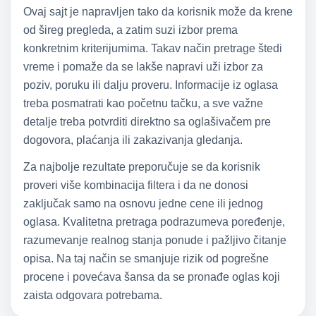
Ovaj sajt je napravljen tako da korisnik može da krene
od šireg pregleda, a zatim suzi izbor prema
konkretnim kriterijumima. Takav način pretrage štedi
vreme i pomaže da se lakše napravi uži izbor za
poziv, poruku ili dalju proveru. Informacije iz oglasa
treba posmatrati kao početnu tačku, a sve važne
detalje treba potvrditi direktno sa oglašivačem pre
dogovora, plaćanja ili zakazivanja gledanja.
Za najbolje rezultate preporučuje se da korisnik
proveri više kombinacija filtera i da ne donosi
zaključak samo na osnovu jedne cene ili jednog
oglasa. Kvalitetna pretraga podrazumeva poređenje,
razumevanje realnog stanja ponude i pažljivo čitanje
opisa. Na taj način se smanjuje rizik od pogrešne
procene i povećava šansa da se pronađe oglas koji
zaista odgovara potrebama.