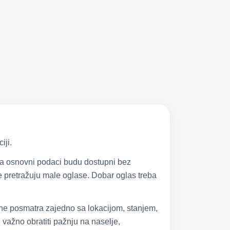
iji.
 da osnovni podaci budu dostupni bez
 se pretražuju male oglase. Dobar oglas treba
 ne posmatra zajedno sa lokacijom, stanjem,
važno obratiti pažnju na naselje,