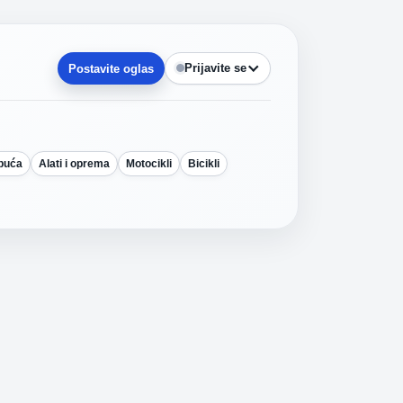
Prijavite se
Postavite oglas
obuća
Alati i oprema
Motocikli
Bicikli