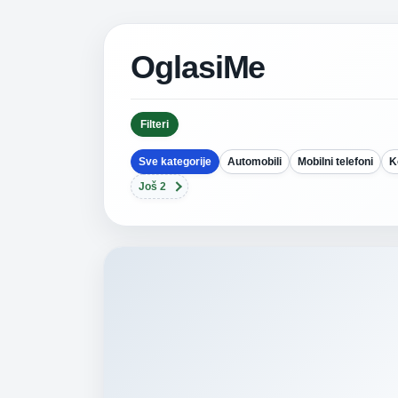
OglasiMe
Filteri
Sve kategorije
Automobili
Mobilni telefoni
K
Još 2