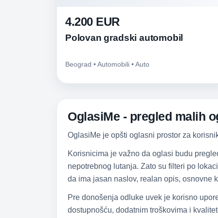
4.200 EUR
Polovan gradski automobil
Beograd • Automobili • Auto
OglasiMe - pregled malih og
OglasiMe je opšti oglasni prostor za korisni
Korisnicima je važno da oglasi budu pregle
nepotrebnog lutanja. Zato su filteri po lokac
da ima jasan naslov, realan opis, osnovne k
Pre donošenja odluke uvek je korisno upore
dostupnošću, dodatnim troškovima i kvalitet