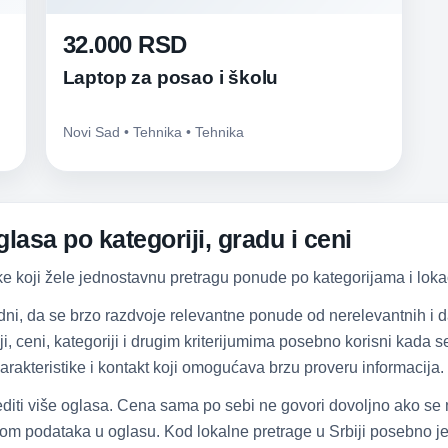
32.000 RSD
Laptop za posao i školu
Novi Sad • Tehnika • Tehnika
lasa po kategoriji, gradu i ceni
ke koji žele jednostavnu pretragu ponude po kategorijama i lokac
dni, da se brzo razdvoje relevantne ponude od nerelevantnih i
iji, ceni, kategoriji i drugim kriterijumima posebno korisni kada
arakteristike i kontakt koji omogućava brzu proveru informacija.
diti više oglasa. Cena sama po sebi ne govori dovoljno ako se
om podataka u oglasu. Kod lokalne pretrage u Srbiji posebno je 