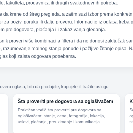
e, fakulteta, prodavnica ili drugih svakodnevnih potreba.
že da krene od šireg pregleda, a zatim suzi izbor prema konkretn
 za poziv, poruku ili dalju proveru. Informacije iz oglasa treba
čem pre dogovora, plaćanja ili zakazivanja gledanja.
snik proveri više kombinacija filtera i da ne donosi zaključak 
 razumevanje realnog stanja ponude i pažljivo čitanje opisa. Na
las koji zaista odgovara potrebama.
roveru oglasa, bilo da prodajete, kupujete ili tražite uslugu.
Šta proveriti pre dogovora sa oglašivačem
K
Praktičan vodič šta proveriti pre dogovora sa
S
oglašivačem: stanje, cena, fotografije, lokacija,
og
uslovi, plaćanje, preuzimanje i komunikacija.
s