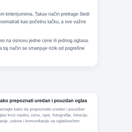
im kriterijumima. Takav način pretrage štedi
 posmatrati kao početnu tačku, a sve važne
samo na osnovu jedne cene ili jednog oglasa.
 taj način se smanjuje rizik od pogrešne
ako prepoznati uredan i pouzdan oglas
aznajte kako da prepoznate uredan i pouzdan
las kroz naslov, cenu, opis, fotografije, lokaciju,
tanje, uslove i komunikaciju sa oglašivačem.