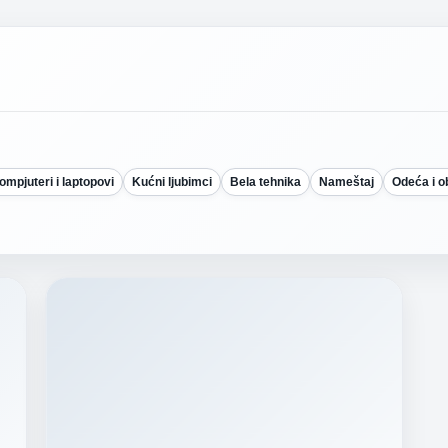
ompjuteri i laptopovi
Kućni ljubimci
Bela tehnika
Nameštaj
Odeća i 