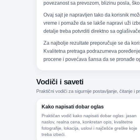
povezanost sa prevozom, blizinu posla, škol
Ovaj sajt je napravljen tako da korisnik mo
vreme i pomaže da se lakše napravi uži izbor
detalje treba potvrditi direktno sa oglašiva
Za najbolje rezultate preporučuje se da kori
Kvalitetna pretraga podrazumeva poređenje,
procene i povećava šansa da se pronađe og
Vodiči i saveti
Praktični vodiči za sigurnije postavljanje, čitanje i p
Kako napisati dobar oglas
Praktičan vodič kako napisati dobar oglas: jasan
naslov, realna cena, konkretan opis, kvalitetne
fotografije, lokacija, uslovi i najčešće greške koje
treba izbeći.