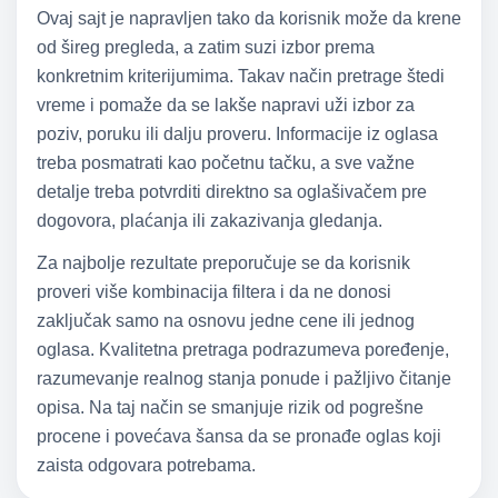
Ovaj sajt je napravljen tako da korisnik može da krene
od šireg pregleda, a zatim suzi izbor prema
konkretnim kriterijumima. Takav način pretrage štedi
vreme i pomaže da se lakše napravi uži izbor za
poziv, poruku ili dalju proveru. Informacije iz oglasa
treba posmatrati kao početnu tačku, a sve važne
detalje treba potvrditi direktno sa oglašivačem pre
dogovora, plaćanja ili zakazivanja gledanja.
Za najbolje rezultate preporučuje se da korisnik
proveri više kombinacija filtera i da ne donosi
zaključak samo na osnovu jedne cene ili jednog
oglasa. Kvalitetna pretraga podrazumeva poređenje,
razumevanje realnog stanja ponude i pažljivo čitanje
opisa. Na taj način se smanjuje rizik od pogrešne
procene i povećava šansa da se pronađe oglas koji
zaista odgovara potrebama.