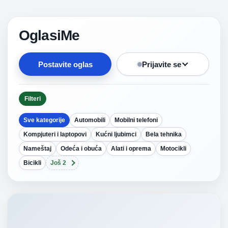
OglasiMe
Postavite oglas
Prijavite se
Filteri
Sve kategorije
Automobili
Mobilni telefoni
Kompjuteri i laptopovi
Kućni ljubimci
Bela tehnika
Nameštaj
Odeća i obuća
Alati i oprema
Motocikli
Bicikli
Još 2