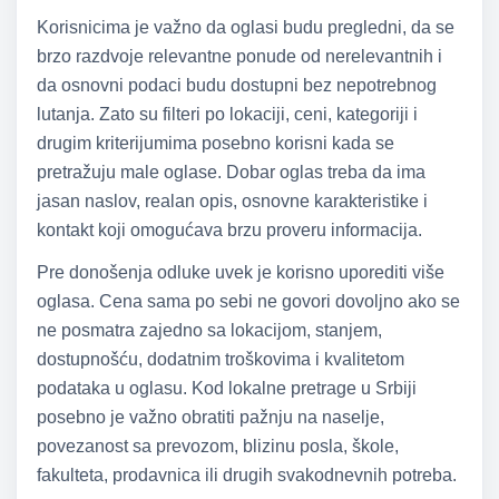
Korisnicima je važno da oglasi budu pregledni, da se
brzo razdvoje relevantne ponude od nerelevantnih i
da osnovni podaci budu dostupni bez nepotrebnog
lutanja. Zato su filteri po lokaciji, ceni, kategoriji i
drugim kriterijumima posebno korisni kada se
pretražuju male oglase. Dobar oglas treba da ima
jasan naslov, realan opis, osnovne karakteristike i
kontakt koji omogućava brzu proveru informacija.
Pre donošenja odluke uvek je korisno uporediti više
oglasa. Cena sama po sebi ne govori dovoljno ako se
ne posmatra zajedno sa lokacijom, stanjem,
dostupnošću, dodatnim troškovima i kvalitetom
podataka u oglasu. Kod lokalne pretrage u Srbiji
posebno je važno obratiti pažnju na naselje,
povezanost sa prevozom, blizinu posla, škole,
fakulteta, prodavnica ili drugih svakodnevnih potreba.