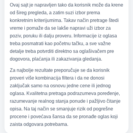
Ovaj sajt je napravljen tako da korisnik može da krene
od šireg pregleda, a zatim suzi izbor prema
konkretnim kriterijumima. Takav način pretrage štedi
vreme i pomaže da se lakše napravi uži izbor za
poziv, poruku ili dalju proveru. Informacije iz oglasa
treba posmatrati kao početnu tačku, a sve važne
detalje treba potvrditi direktno sa oglašivačem pre
dogovora, plaćanja ili zakazivanja gledanja.
Za najbolje rezultate preporučuje se da korisnik
proveri više kombinacija filtera i da ne donosi
zaključak samo na osnovu jedne cene ili jednog
oglasa. Kvalitetna pretraga podrazumeva poređenje,
razumevanje realnog stanja ponude i pažljivo čitanje
opisa. Na taj način se smanjuje rizik od pogrešne
procene i povećava šansa da se pronađe oglas koji
zaista odgovara potrebama.