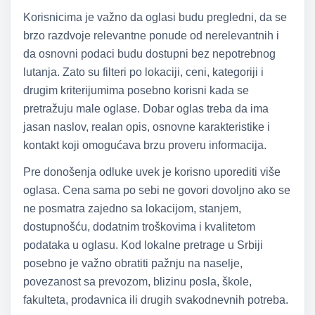
Korisnicima je važno da oglasi budu pregledni, da se
brzo razdvoje relevantne ponude od nerelevantnih i
da osnovni podaci budu dostupni bez nepotrebnog
lutanja. Zato su filteri po lokaciji, ceni, kategoriji i
drugim kriterijumima posebno korisni kada se
pretražuju male oglase. Dobar oglas treba da ima
jasan naslov, realan opis, osnovne karakteristike i
kontakt koji omogućava brzu proveru informacija.
Pre donošenja odluke uvek je korisno uporediti više
oglasa. Cena sama po sebi ne govori dovoljno ako se
ne posmatra zajedno sa lokacijom, stanjem,
dostupnošću, dodatnim troškovima i kvalitetom
podataka u oglasu. Kod lokalne pretrage u Srbiji
posebno je važno obratiti pažnju na naselje,
povezanost sa prevozom, blizinu posla, škole,
fakulteta, prodavnica ili drugih svakodnevnih potreba.