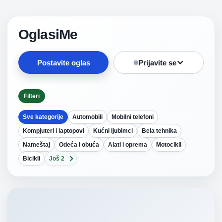
OglasiMe
Postavite oglas
Prijavite se
Filteri
Sve kategorije
Automobili
Mobilni telefoni
Kompjuteri i laptopovi
Kućni ljubimci
Bela tehnika
Nameštaj
Odeća i obuća
Alati i oprema
Motocikli
Bicikli
Još 2