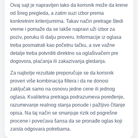
Ovaj sajt je napravljen tako da korisnik može da krene
od šireg pregleda, a zatim suzi izbor prema
konkretnim kriterijumima. Takav način pretrage štedi
vreme i pomaže da se lakše napravi uži izbor za
poziv, poruku ili dalju proveru. Informacije iz oglasa
treba posmatrati kao početnu tačku, a sve važne
detalje treba potvrditi direktno sa oglašivačem pre
dogovora, plaćanja ili zakazivanja gledanja.
Za najbolje rezultate preporučuje se da korisnik
proveri više kombinacija filtera i da ne donosi
zaključak samo na osnovu jedne cene ili jednog
oglasa. Kvalitetna pretraga podrazumeva poređenje,
razumevanje realnog stanja ponude i pažljivo čitanje
opisa. Na taj način se smanjuje rizik od pogrešne
procene i povećava šansa da se pronađe oglas koji
zaista odgovara potrebama.