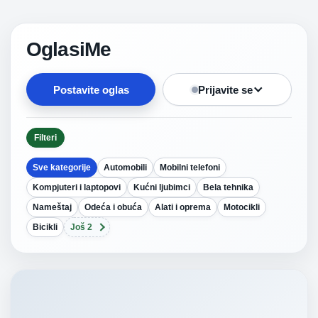
OglasiMe
Postavite oglas
Prijavite se
Filteri
Sve kategorije
Automobili
Mobilni telefoni
Kompjuteri i laptopovi
Kućni ljubimci
Bela tehnika
Nameštaj
Odeća i obuća
Alati i oprema
Motocikli
Bicikli
Još 2