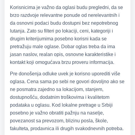
Korisnicima je važno da oglasi budu pregledni, da se
brzo razdvoje relevantne ponude od nerelevantnih i
da osnovni podaci budu dostupni bez nepotrebnog
lutanja. Zato su filteri po lokaciji, ceni, kategoriji i
drugim kriterijumima posebno korisni kada se
pretražuju male oglase. Dobar oglas treba da ima
jasan naslov, realan opis, osnovne karakteristike i
kontakt koji omogućava brzu proveru informacija.
Pre donošenja odluke uvek je korisno uporediti više
oglasa. Cena sama po sebi ne govori dovoljno ako se
ne posmatra zajedno sa lokacijom, stanjem,
dostupnošću, dodatnim troškovima i kvalitetom
podataka u oglasu. Kod lokalne pretrage u Srbiji
posebno je važno obratiti pažnju na naselje,
povezanost sa prevozom, blizinu posla, škole,
fakulteta, prodavnica ili drugih svakodnevnih potreba.