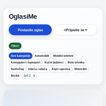
OglasiMe
Postavite oglas
Prijavite se
Filteri
Sve kategorije
Automobili
Mobilni telefoni
Kompjuteri i laptopovi
Kućni ljubimci
Bela tehnika
Nameštaj
Odeća i obuća
Alati i oprema
Motocikli
Bicikli
Još 2