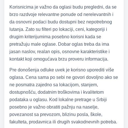
Korisnicima je važno da oglasi budu pregledni, da se
brzo razdvoje relevantne ponude od nerelevantnih i
da osnovni podaci budu dostupni bez nepotrebnog
lutanja. Zato su filteri po lokaciji, ceni, kategoriji i
drugim kriterijumima posebno korisni kada se
pretražuju male oglase. Dobar oglas treba da ima
jasan naslov, realan opis, osnovne karakteristike i
kontakt koji omogućava brzu proveru informacija.
Pre donošenja odluke uvek je korisno uporediti više
oglasa. Cena sama po sebi ne govori dovoljno ako se
ne posmatra zajedno sa lokacijom, stanjem,
dostupnošću, dodatnim troškovima i kvalitetom
podataka u oglasu. Kod lokalne pretrage u Srbiji
posebno je važno obratiti pažnju na naselje,
povezanost sa prevozom, blizinu posla, škole,
fakulteta, prodavnica ili drugih svakodnevnih potreba.