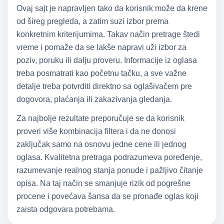
Ovaj sajt je napravljen tako da korisnik može da krene
od šireg pregleda, a zatim suzi izbor prema
konkretnim kriterijumima. Takav način pretrage štedi
vreme i pomaže da se lakše napravi uži izbor za
poziv, poruku ili dalju proveru. Informacije iz oglasa
treba posmatrati kao početnu tačku, a sve važne
detalje treba potvrditi direktno sa oglašivačem pre
dogovora, plaćanja ili zakazivanja gledanja.
Za najbolje rezultate preporučuje se da korisnik
proveri više kombinacija filtera i da ne donosi
zaključak samo na osnovu jedne cene ili jednog
oglasa. Kvalitetna pretraga podrazumeva poređenje,
razumevanje realnog stanja ponude i pažljivo čitanje
opisa. Na taj način se smanjuje rizik od pogrešne
procene i povećava šansa da se pronađe oglas koji
zaista odgovara potrebama.