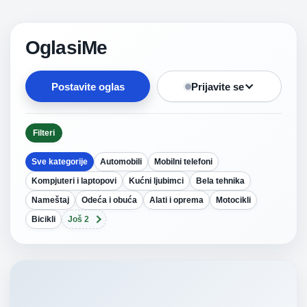
OglasiMe
Postavite oglas
Prijavite se
Filteri
Sve kategorije
Automobili
Mobilni telefoni
Kompjuteri i laptopovi
Kućni ljubimci
Bela tehnika
Nameštaj
Odeća i obuća
Alati i oprema
Motocikli
Bicikli
Još 2