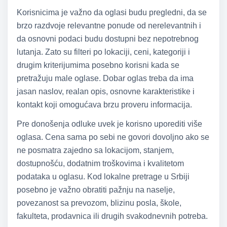
Korisnicima je važno da oglasi budu pregledni, da se
brzo razdvoje relevantne ponude od nerelevantnih i
da osnovni podaci budu dostupni bez nepotrebnog
lutanja. Zato su filteri po lokaciji, ceni, kategoriji i
drugim kriterijumima posebno korisni kada se
pretražuju male oglase. Dobar oglas treba da ima
jasan naslov, realan opis, osnovne karakteristike i
kontakt koji omogućava brzu proveru informacija.
Pre donošenja odluke uvek je korisno uporediti više
oglasa. Cena sama po sebi ne govori dovoljno ako se
ne posmatra zajedno sa lokacijom, stanjem,
dostupnošću, dodatnim troškovima i kvalitetom
podataka u oglasu. Kod lokalne pretrage u Srbiji
posebno je važno obratiti pažnju na naselje,
povezanost sa prevozom, blizinu posla, škole,
fakulteta, prodavnica ili drugih svakodnevnih potreba.