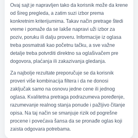
Ovaj sajt je napravljen tako da korisnik može da krene
od šireg pregleda, a zatim suzi izbor prema
konkretnim kriterijumima. Takav način pretrage štedi
vreme i pomaže da se lakše napravi uži izbor za
poziv, poruku ili dalju proveru. Informacije iz oglasa
treba posmatrati kao početnu tačku, a sve važne
detalje treba potvrditi direktno sa oglašivačem pre
dogovora, plaćanja ili zakazivanja gledanja.
Za najbolje rezultate preporučuje se da korisnik
proveri više kombinacija filtera i da ne donosi
zaključak samo na osnovu jedne cene ili jednog
oglasa. Kvalitetna pretraga podrazumeva poređenje,
razumevanje realnog stanja ponude i pažljivo čitanje
opisa. Na taj način se smanjuje rizik od pogrešne
procene i povećava šansa da se pronađe oglas koji
zaista odgovara potrebama.