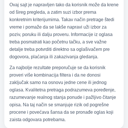
Ovaj sajt je napravljen tako da korisnik može da krene
od šireg pregleda, a zatim suzi izbor prema
konkretnim kriterijumima. Takav način pretrage štedi
vreme i pomaže da se lakše napravi uži izbor za
poziv, poruku ili dalju proveru. Informacije iz oglasa
treba posmatrati kao početnu tačku, a sve važne
detalje treba potvrditi direktno sa oglašivačem pre
dogovora, plaćanja ili zakazivanja gledanja.
Za najbolje rezultate preporučuje se da korisnik
proveri više kombinacija filtera i da ne donosi
zaključak samo na osnovu jedne cene ili jednog
oglasa. Kvalitetna pretraga podrazumeva poređenje,
razumevanje realnog stanja ponude i pažljivo čitanje
opisa. Na taj način se smanjuje rizik od pogrešne
procene i povećava šansa da se pronađe oglas koji
zaista odgovara potrebama.