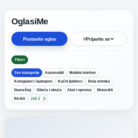
OglasiMe
Postavite oglas
Prijavite se
Filteri
Sve kategorije
Automobili
Mobilni telefoni
Kompjuteri i laptopovi
Kućni ljubimci
Bela tehnika
Nameštaj
Odeća i obuća
Alati i oprema
Motocikli
Bicikli
Još 2