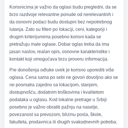
Korisnicima je važno da oglasi budu pregledni, da se
brzo razdvoje relevantne ponude od nerelevantnih i
da osnovni podaci budu dostupni bez nepotrebnog
lutanja. Zato su filteri po lokaciji, ceni, kategoriji i
drugim kriterijumima posebno korisni kada se
pretražuju male oglase. Dobar oglas treba da ima
jasan naslov, realan opis, osnovne karakteristike i
kontakt koji omogućava brzu proveru informacija.
Pre donošenja odluke uvek je korisno uporediti više
oglasa. Cena sama po sebi ne govori dovoljno ako se
ne posmatra zajedno sa lokacijom, stanjem,
dostupnošću, dodatnim troškovima i kvalitetom
podataka u oglasu. Kod lokalne pretrage u Srbiji
posebno je važno obratiti pažnju na naselje,
povezanost sa prevozom, blizinu posla, škole,
fakulteta, prodavnica ili drugih svakodnevnih potreba.