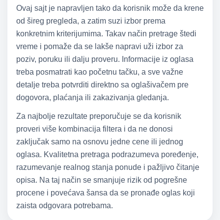
Ovaj sajt je napravljen tako da korisnik može da krene
od šireg pregleda, a zatim suzi izbor prema
konkretnim kriterijumima. Takav način pretrage štedi
vreme i pomaže da se lakše napravi uži izbor za
poziv, poruku ili dalju proveru. Informacije iz oglasa
treba posmatrati kao početnu tačku, a sve važne
detalje treba potvrditi direktno sa oglašivačem pre
dogovora, plaćanja ili zakazivanja gledanja.
Za najbolje rezultate preporučuje se da korisnik
proveri više kombinacija filtera i da ne donosi
zaključak samo na osnovu jedne cene ili jednog
oglasa. Kvalitetna pretraga podrazumeva poređenje,
razumevanje realnog stanja ponude i pažljivo čitanje
opisa. Na taj način se smanjuje rizik od pogrešne
procene i povećava šansa da se pronađe oglas koji
zaista odgovara potrebama.