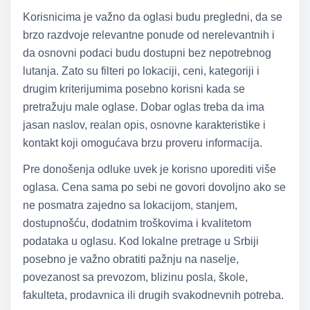
Korisnicima je važno da oglasi budu pregledni, da se
brzo razdvoje relevantne ponude od nerelevantnih i
da osnovni podaci budu dostupni bez nepotrebnog
lutanja. Zato su filteri po lokaciji, ceni, kategoriji i
drugim kriterijumima posebno korisni kada se
pretražuju male oglase. Dobar oglas treba da ima
jasan naslov, realan opis, osnovne karakteristike i
kontakt koji omogućava brzu proveru informacija.
Pre donošenja odluke uvek je korisno uporediti više
oglasa. Cena sama po sebi ne govori dovoljno ako se
ne posmatra zajedno sa lokacijom, stanjem,
dostupnošću, dodatnim troškovima i kvalitetom
podataka u oglasu. Kod lokalne pretrage u Srbiji
posebno je važno obratiti pažnju na naselje,
povezanost sa prevozom, blizinu posla, škole,
fakulteta, prodavnica ili drugih svakodnevnih potreba.