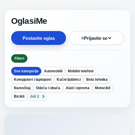
OglasiMe
Postavite oglas
Prijavite se
Filteri
Sve kategorije
Automobili
Mobilni telefoni
Kompjuteri i laptopovi
Kućni ljubimci
Bela tehnika
Nameštaj
Odeća i obuća
Alati i oprema
Motocikli
Bicikli
Još 2