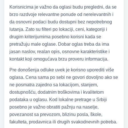
Korisnicima je važno da oglasi budu pregledni, da se
brzo razdvoje relevantne ponude od nerelevantnih i
da osnovni podaci budu dostupni bez nepotrebnog
lutanja. Zato su filteri po lokaciji, ceni, kategoriji i
drugim kriterijumima posebno korisni kada se
pretražuju male oglase. Dobar oglas treba da ima
jasan naslov, realan opis, osnovne karakteristike i
kontakt koji omogućava brzu proveru informacija.
Pre donošenja odluke uvek je korisno uporediti više
oglasa. Cena sama po sebi ne govori dovoljno ako se
ne posmatra zajedno sa lokacijom, stanjem,
dostupnošću, dodatnim troškovima i kvalitetom
podataka u oglasu. Kod lokalne pretrage u Srbiji
posebno je važno obratiti pažnju na naselje,
povezanost sa prevozom, blizinu posla, škole,
fakulteta, prodavnica ili drugih svakodnevnih potreba.