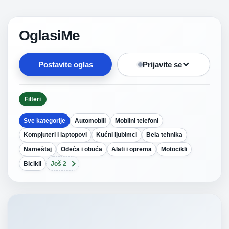
OglasiMe
Postavite oglas
Prijavite se
Filteri
Sve kategorije
Automobili
Mobilni telefoni
Kompjuteri i laptopovi
Kućni ljubimci
Bela tehnika
Nameštaj
Odeća i obuća
Alati i oprema
Motocikli
Bicikli
Još 2