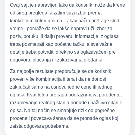
Ovaj sajt je napravljen tako da korisnik može da krene
od šireg pregleda, a zatim suzi izbor prema
konkretnim kriterijumima. Takav način pretrage štedi
vreme i pomaže da se lakše napravi uži izbor za
poziv, poruku ili dalju proveru. Informacije iz oglasa
treba posmatrati kao početnu tačku, a sve važne
detalje treba potvrditi direktno sa oglašivačem pre
dogovora, plaćanja ili zakazivanja gledanja.
Za najbolje rezultate preporučuje se da korisnik
proveri više kombinacija filtera i da ne donosi
zaključak samo na osnovu jedne cene ili jednog
oglasa. Kvalitetna pretraga podrazumeva poređenje,
razumevanje realnog stanja ponude i pažljivo čitanje
opisa. Na taj način se smanjuje rizik od pogrešne
procene i povećava šansa da se pronađe oglas koji
zaista odgovara potrebama.