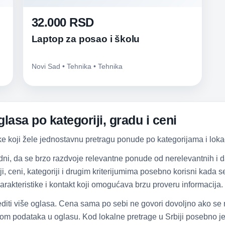
32.000 RSD
Laptop za posao i školu
Novi Sad • Tehnika • Tehnika
lasa po kategoriji, gradu i ceni
ke koji žele jednostavnu pretragu ponude po kategorijama i lokac
dni, da se brzo razdvoje relevantne ponude od nerelevantnih i
iji, ceni, kategoriji i drugim kriterijumima posebno korisni kada
arakteristike i kontakt koji omogućava brzu proveru informacija.
diti više oglasa. Cena sama po sebi ne govori dovoljno ako se
om podataka u oglasu. Kod lokalne pretrage u Srbiji posebno je 