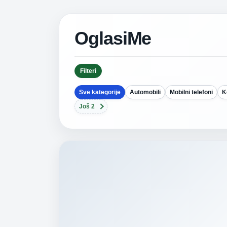
OglasiMe
Filteri
Sve kategorije
Automobili
Mobilni telefoni
K
Još 2