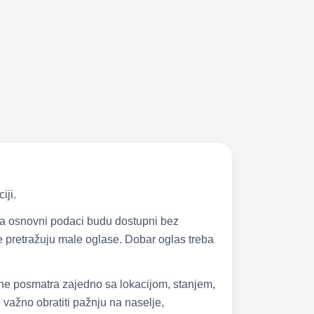
iji.
 da osnovni podaci budu dostupni bez
 se pretražuju male oglase. Dobar oglas treba
 ne posmatra zajedno sa lokacijom, stanjem,
važno obratiti pažnju na naselje,