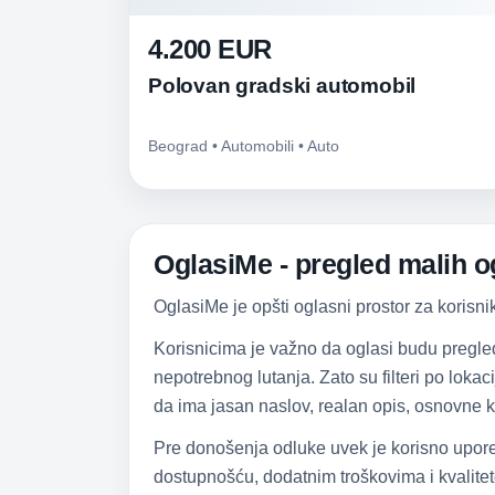
4.200 EUR
Polovan gradski automobil
Beograd • Automobili • Auto
OglasiMe - pregled malih og
OglasiMe je opšti oglasni prostor za korisni
Korisnicima je važno da oglasi budu pregle
nepotrebnog lutanja. Zato su filteri po lokac
da ima jasan naslov, realan opis, osnovne k
Pre donošenja odluke uvek je korisno upore
dostupnošću, dodatnim troškovima i kvalitet