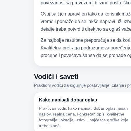
povezanost sa prevozom, blizinu posla, škol
Ovaj sajt je napravljen tako da korisnik mo
vreme i pomaže da se lakše napravi uži izbor
detalje treba potvrditi direktno sa oglašiva
Za najbolje rezultate preporučuje se da kori
Kvalitetna pretraga podrazumeva poređenje,
procene i povećava šansa da se pronađe og
Vodiči i saveti
Praktični vodiči za sigurnije postavljanje, čitanje i p
Kako napisati dobar oglas
Praktičan vodič kako napisati dobar oglas: jasan
naslov, realna cena, konkretan opis, kvalitetne
fotografije, lokacija, uslovi i najčešće greške koje
treba izbeći.