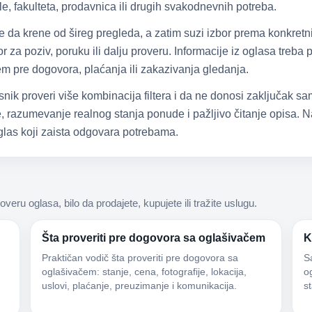
e, fakulteta, prodavnica ili drugih svakodnevnih potreba.
že da krene od šireg pregleda, a zatim suzi izbor prema konkretn
 za poziv, poruku ili dalju proveru. Informacije iz oglasa treba
čem pre dogovora, plaćanja ili zakazivanja gledanja.
snik proveri više kombinacija filtera i da ne donosi zaključak 
 razumevanje realnog stanja ponude i pažljivo čitanje opisa. Na
las koji zaista odgovara potrebama.
roveru oglasa, bilo da prodajete, kupujete ili tražite uslugu.
Šta proveriti pre dogovora sa oglašivačem
K
Praktičan vodič šta proveriti pre dogovora sa
S
oglašivačem: stanje, cena, fotografije, lokacija,
og
uslovi, plaćanje, preuzimanje i komunikacija.
s