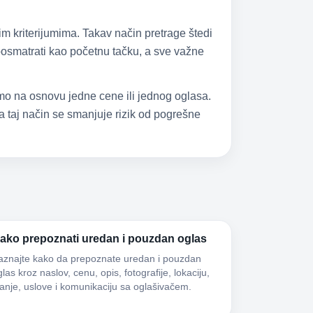
im kriterijumima. Takav način pretrage štedi
 posmatrati kao početnu tačku, a sve važne
samo na osnovu jedne cene ili jednog oglasa.
 taj način se smanjuje rizik od pogrešne
ako prepoznati uredan i pouzdan oglas
aznajte kako da prepoznate uredan i pouzdan
las kroz naslov, cenu, opis, fotografije, lokaciju,
tanje, uslove i komunikaciju sa oglašivačem.