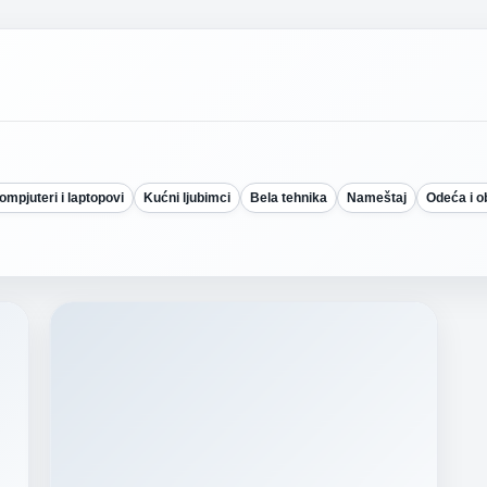
ompjuteri i laptopovi
Kućni ljubimci
Bela tehnika
Nameštaj
Odeća i 