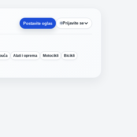
Prijavite se
Postavite oglas
obuća
Alati i oprema
Motocikli
Bicikli