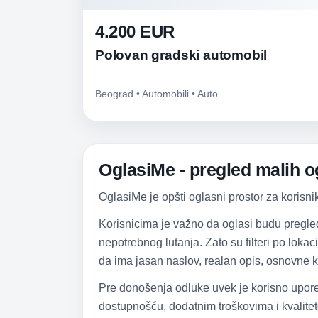
4.200 EUR
Polovan gradski automobil
Beograd • Automobili • Auto
OglasiMe - pregled malih og
OglasiMe je opšti oglasni prostor za korisni
Korisnicima je važno da oglasi budu pregle
nepotrebnog lutanja. Zato su filteri po lokac
da ima jasan naslov, realan opis, osnovne k
Pre donošenja odluke uvek je korisno upore
dostupnošću, dodatnim troškovima i kvalitet