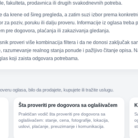
e, fakulteta, prodavnica ili drugih svakodnevnih potreba.
že da krene od šireg pregleda, a zatim suzi izbor prema konkretn
 za poziv, poruku ili dalju proveru. Informacije iz oglasa treba
čem pre dogovora, plaćanja ili zakazivanja gledanja.
snik proveri više kombinacija filtera i da ne donosi zaključak 
 razumevanje realnog stanja ponude i pažljivo čitanje opisa. Na
las koji zaista odgovara potrebama.
roveru oglasa, bilo da prodajete, kupujete ili tražite uslugu.
Šta proveriti pre dogovora sa oglašivačem
K
Praktičan vodič šta proveriti pre dogovora sa
S
oglašivačem: stanje, cena, fotografije, lokacija,
og
uslovi, plaćanje, preuzimanje i komunikacija.
s