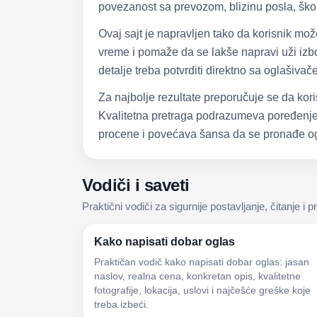
povezanost sa prevozom, blizinu posla, škol
Ovaj sajt je napravljen tako da korisnik mo
vreme i pomaže da se lakše napravi uži izbor
detalje treba potvrditi direktno sa oglašiva
Za najbolje rezultate preporučuje se da kori
Kvalitetna pretraga podrazumeva poređenje,
procene i povećava šansa da se pronađe og
Vodiči i saveti
Praktični vodiči za sigurnije postavljanje, čitanje i p
Kako napisati dobar oglas
Praktičan vodič kako napisati dobar oglas: jasan
naslov, realna cena, konkretan opis, kvalitetne
fotografije, lokacija, uslovi i najčešće greške koje
treba izbeći.