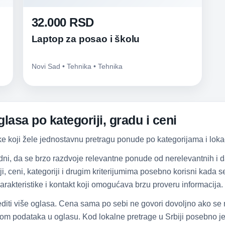
32.000 RSD
Laptop za posao i školu
Novi Sad • Tehnika • Tehnika
lasa po kategoriji, gradu i ceni
ke koji žele jednostavnu pretragu ponude po kategorijama i lokac
dni, da se brzo razdvoje relevantne ponude od nerelevantnih i
iji, ceni, kategoriji i drugim kriterijumima posebno korisni kada
arakteristike i kontakt koji omogućava brzu proveru informacija.
diti više oglasa. Cena sama po sebi ne govori dovoljno ako se
om podataka u oglasu. Kod lokalne pretrage u Srbiji posebno je 