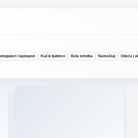
ompjuteri i laptopovi
Kućni ljubimci
Bela tehnika
Nameštaj
Odeća i 