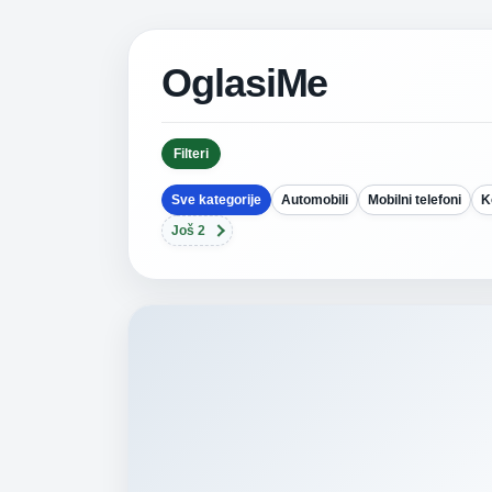
OglasiMe
Filteri
Sve kategorije
Automobili
Mobilni telefoni
K
Još 2