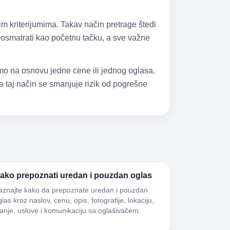
im kriterijumima. Takav način pretrage štedi
 posmatrati kao početnu tačku, a sve važne
samo na osnovu jedne cene ili jednog oglasa.
 taj način se smanjuje rizik od pogrešne
ako prepoznati uredan i pouzdan oglas
aznajte kako da prepoznate uredan i pouzdan
las kroz naslov, cenu, opis, fotografije, lokaciju,
tanje, uslove i komunikaciju sa oglašivačem.