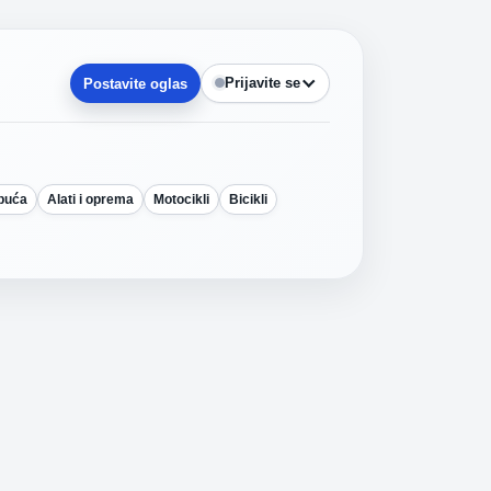
Prijavite se
Postavite oglas
obuća
Alati i oprema
Motocikli
Bicikli