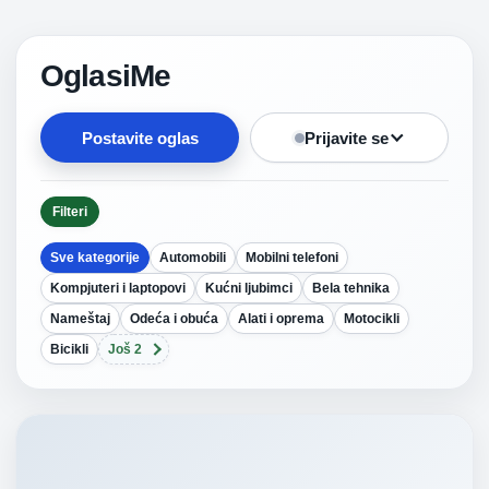
OglasiMe
Postavite oglas
Prijavite se
Filteri
Sve kategorije
Automobili
Mobilni telefoni
Kompjuteri i laptopovi
Kućni ljubimci
Bela tehnika
Nameštaj
Odeća i obuća
Alati i oprema
Motocikli
Bicikli
Još 2