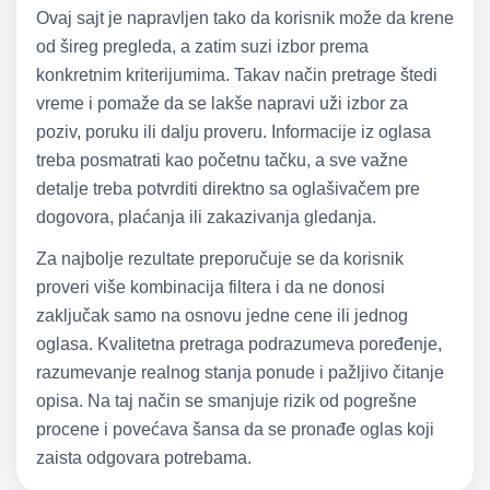
Ovaj sajt je napravljen tako da korisnik može da krene
od šireg pregleda, a zatim suzi izbor prema
konkretnim kriterijumima. Takav način pretrage štedi
vreme i pomaže da se lakše napravi uži izbor za
poziv, poruku ili dalju proveru. Informacije iz oglasa
treba posmatrati kao početnu tačku, a sve važne
detalje treba potvrditi direktno sa oglašivačem pre
dogovora, plaćanja ili zakazivanja gledanja.
Za najbolje rezultate preporučuje se da korisnik
proveri više kombinacija filtera i da ne donosi
zaključak samo na osnovu jedne cene ili jednog
oglasa. Kvalitetna pretraga podrazumeva poređenje,
razumevanje realnog stanja ponude i pažljivo čitanje
opisa. Na taj način se smanjuje rizik od pogrešne
procene i povećava šansa da se pronađe oglas koji
zaista odgovara potrebama.