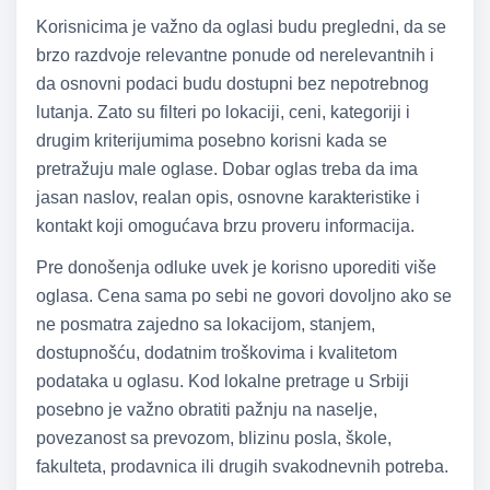
Korisnicima je važno da oglasi budu pregledni, da se
brzo razdvoje relevantne ponude od nerelevantnih i
da osnovni podaci budu dostupni bez nepotrebnog
lutanja. Zato su filteri po lokaciji, ceni, kategoriji i
drugim kriterijumima posebno korisni kada se
pretražuju male oglase. Dobar oglas treba da ima
jasan naslov, realan opis, osnovne karakteristike i
kontakt koji omogućava brzu proveru informacija.
Pre donošenja odluke uvek je korisno uporediti više
oglasa. Cena sama po sebi ne govori dovoljno ako se
ne posmatra zajedno sa lokacijom, stanjem,
dostupnošću, dodatnim troškovima i kvalitetom
podataka u oglasu. Kod lokalne pretrage u Srbiji
posebno je važno obratiti pažnju na naselje,
povezanost sa prevozom, blizinu posla, škole,
fakulteta, prodavnica ili drugih svakodnevnih potreba.