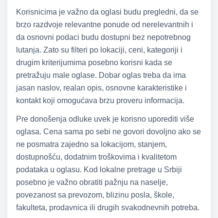
Korisnicima je važno da oglasi budu pregledni, da se
brzo razdvoje relevantne ponude od nerelevantnih i
da osnovni podaci budu dostupni bez nepotrebnog
lutanja. Zato su filteri po lokaciji, ceni, kategoriji i
drugim kriterijumima posebno korisni kada se
pretražuju male oglase. Dobar oglas treba da ima
jasan naslov, realan opis, osnovne karakteristike i
kontakt koji omogućava brzu proveru informacija.
Pre donošenja odluke uvek je korisno uporediti više
oglasa. Cena sama po sebi ne govori dovoljno ako se
ne posmatra zajedno sa lokacijom, stanjem,
dostupnošću, dodatnim troškovima i kvalitetom
podataka u oglasu. Kod lokalne pretrage u Srbiji
posebno je važno obratiti pažnju na naselje,
povezanost sa prevozom, blizinu posla, škole,
fakulteta, prodavnica ili drugih svakodnevnih potreba.