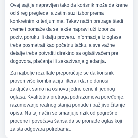
Ovaj sajt je napravljen tako da korisnik može da krene
od šireg pregleda, a zatim suzi izbor prema
konkretnim kriterijumima. Takav način pretrage štedi
vreme i pomaže da se lakše napravi uži izbor za
poziv, poruku ili dalju proveru. Informacije iz oglasa
treba posmatrati kao početnu tačku, a sve važne
detalje treba potvrditi direktno sa oglašivačem pre
dogovora, plaćanja ili zakazivanja gledanja.
Za najbolje rezultate preporučuje se da korisnik
proveri više kombinacija filtera i da ne donosi
zaključak samo na osnovu jedne cene ili jednog
oglasa. Kvalitetna pretraga podrazumeva poređenje,
razumevanje realnog stanja ponude i pažljivo čitanje
opisa. Na taj način se smanjuje rizik od pogrešne
procene i povećava šansa da se pronađe oglas koji
zaista odgovara potrebama.