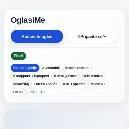
OglasiMe
Postavite oglas
Prijavite se
Filteri
Sve kategorije
Automobili
Mobilni telefoni
Kompjuteri i laptopovi
Kućni ljubimci
Bela tehnika
Nameštaj
Odeća i obuća
Alati i oprema
Motocikli
Bicikli
Još 2