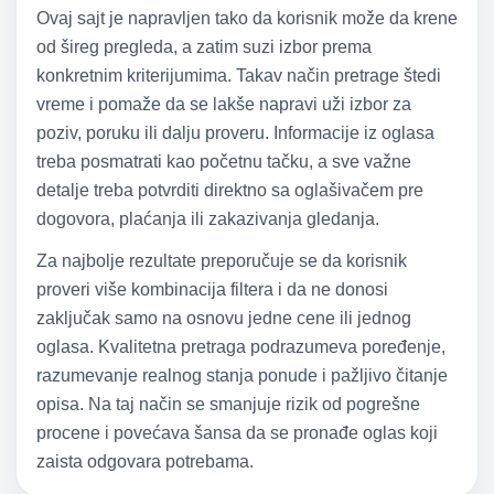
Ovaj sajt je napravljen tako da korisnik može da krene
od šireg pregleda, a zatim suzi izbor prema
konkretnim kriterijumima. Takav način pretrage štedi
vreme i pomaže da se lakše napravi uži izbor za
poziv, poruku ili dalju proveru. Informacije iz oglasa
treba posmatrati kao početnu tačku, a sve važne
detalje treba potvrditi direktno sa oglašivačem pre
dogovora, plaćanja ili zakazivanja gledanja.
Za najbolje rezultate preporučuje se da korisnik
proveri više kombinacija filtera i da ne donosi
zaključak samo na osnovu jedne cene ili jednog
oglasa. Kvalitetna pretraga podrazumeva poređenje,
razumevanje realnog stanja ponude i pažljivo čitanje
opisa. Na taj način se smanjuje rizik od pogrešne
procene i povećava šansa da se pronađe oglas koji
zaista odgovara potrebama.