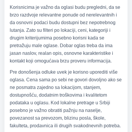
Korisnicima je važno da oglasi budu pregledni, da se
brzo razdvoje relevantne ponude od nerelevantnih i
da osnovni podaci budu dostupni bez nepotrebnog
lutanja. Zato su filteri po lokaciji, ceni, kategoriji i
drugim kriterijumima posebno korisni kada se
pretražuju male oglase. Dobar oglas treba da ima
jasan naslov, realan opis, osnovne karakteristike i
kontakt koji omogućava brzu proveru informacija.
Pre donošenja odluke uvek je korisno uporediti više
oglasa. Cena sama po sebi ne govori dovoljno ako se
ne posmatra zajedno sa lokacijom, stanjem,
dostupnošću, dodatnim troškovima i kvalitetom
podataka u oglasu. Kod lokalne pretrage u Srbiji
posebno je važno obratiti pažnju na naselje,
povezanost sa prevozom, blizinu posla, škole,
fakulteta, prodavnica ili drugih svakodnevnih potreba.