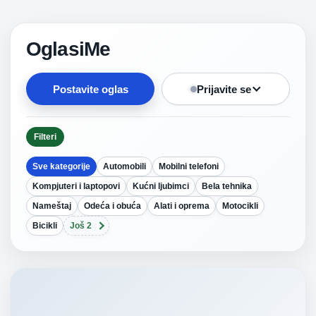
OglasiMe
Postavite oglas
Prijavite se
Filteri
Sve kategorije
Automobili
Mobilni telefoni
Kompjuteri i laptopovi
Kućni ljubimci
Bela tehnika
Nameštaj
Odeća i obuća
Alati i oprema
Motocikli
Bicikli
Još 2