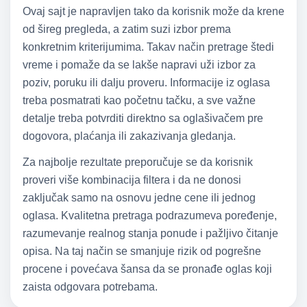
Ovaj sajt je napravljen tako da korisnik može da krene
od šireg pregleda, a zatim suzi izbor prema
konkretnim kriterijumima. Takav način pretrage štedi
vreme i pomaže da se lakše napravi uži izbor za
poziv, poruku ili dalju proveru. Informacije iz oglasa
treba posmatrati kao početnu tačku, a sve važne
detalje treba potvrditi direktno sa oglašivačem pre
dogovora, plaćanja ili zakazivanja gledanja.
Za najbolje rezultate preporučuje se da korisnik
proveri više kombinacija filtera i da ne donosi
zaključak samo na osnovu jedne cene ili jednog
oglasa. Kvalitetna pretraga podrazumeva poređenje,
razumevanje realnog stanja ponude i pažljivo čitanje
opisa. Na taj način se smanjuje rizik od pogrešne
procene i povećava šansa da se pronađe oglas koji
zaista odgovara potrebama.