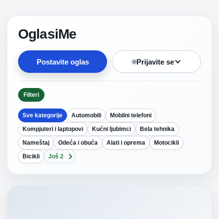
OglasiMe
Postavite oglas
Prijavite se
Filteri
Sve kategorije
Automobili
Mobilni telefoni
Kompjuteri i laptopovi
Kućni ljubimci
Bela tehnika
Nameštaj
Odeća i obuća
Alati i oprema
Motocikli
Bicikli
Još 2