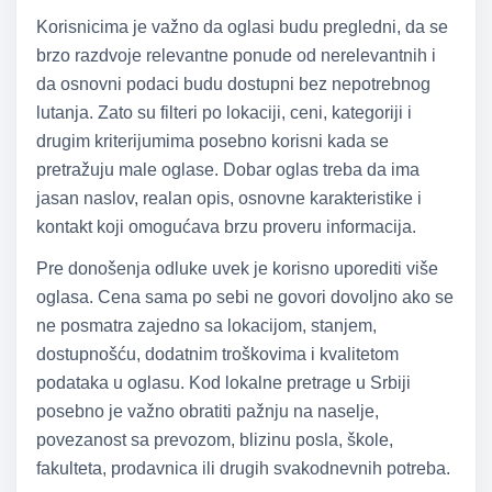
Korisnicima je važno da oglasi budu pregledni, da se
brzo razdvoje relevantne ponude od nerelevantnih i
da osnovni podaci budu dostupni bez nepotrebnog
lutanja. Zato su filteri po lokaciji, ceni, kategoriji i
drugim kriterijumima posebno korisni kada se
pretražuju male oglase. Dobar oglas treba da ima
jasan naslov, realan opis, osnovne karakteristike i
kontakt koji omogućava brzu proveru informacija.
Pre donošenja odluke uvek je korisno uporediti više
oglasa. Cena sama po sebi ne govori dovoljno ako se
ne posmatra zajedno sa lokacijom, stanjem,
dostupnošću, dodatnim troškovima i kvalitetom
podataka u oglasu. Kod lokalne pretrage u Srbiji
posebno je važno obratiti pažnju na naselje,
povezanost sa prevozom, blizinu posla, škole,
fakulteta, prodavnica ili drugih svakodnevnih potreba.