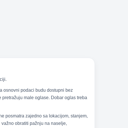
iji.
 da osnovni podaci budu dostupni bez
 se pretražuju male oglase. Dobar oglas treba
 ne posmatra zajedno sa lokacijom, stanjem,
važno obratiti pažnju na naselje,