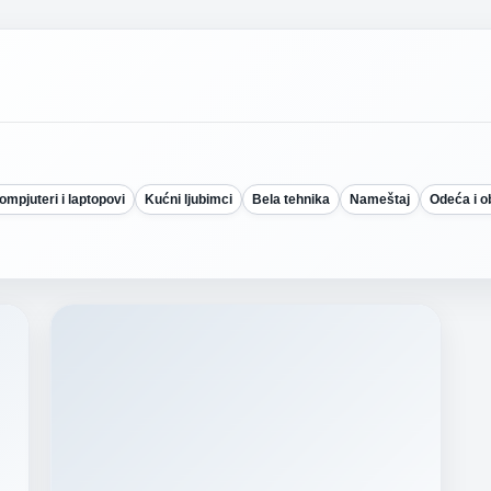
ompjuteri i laptopovi
Kućni ljubimci
Bela tehnika
Nameštaj
Odeća i 