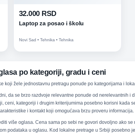
32.000 RSD
Laptop za posao i školu
Novi Sad • Tehnika • Tehnika
lasa po kategoriji, gradu i ceni
ke koji žele jednostavnu pretragu ponude po kategorijama i lokac
dni, da se brzo razdvoje relevantne ponude od nerelevantnih i
iji, ceni, kategoriji i drugim kriterijumima posebno korisni kada
arakteristike i kontakt koji omogućava brzu proveru informacija.
diti više oglasa. Cena sama po sebi ne govori dovoljno ako se
om podataka u oglasu. Kod lokalne pretrage u Srbiji posebno je 