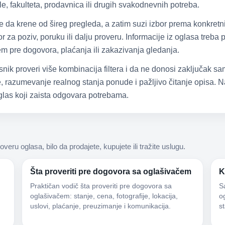
e, fakulteta, prodavnica ili drugih svakodnevnih potreba.
že da krene od šireg pregleda, a zatim suzi izbor prema konkretn
 za poziv, poruku ili dalju proveru. Informacije iz oglasa treba
čem pre dogovora, plaćanja ili zakazivanja gledanja.
snik proveri više kombinacija filtera i da ne donosi zaključak 
 razumevanje realnog stanja ponude i pažljivo čitanje opisa. Na
las koji zaista odgovara potrebama.
roveru oglasa, bilo da prodajete, kupujete ili tražite uslugu.
Šta proveriti pre dogovora sa oglašivačem
K
Praktičan vodič šta proveriti pre dogovora sa
S
oglašivačem: stanje, cena, fotografije, lokacija,
og
uslovi, plaćanje, preuzimanje i komunikacija.
s