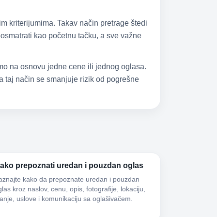
im kriterijumima. Takav način pretrage štedi
 posmatrati kao početnu tačku, a sve važne
samo na osnovu jedne cene ili jednog oglasa.
 taj način se smanjuje rizik od pogrešne
ako prepoznati uredan i pouzdan oglas
aznajte kako da prepoznate uredan i pouzdan
las kroz naslov, cenu, opis, fotografije, lokaciju,
tanje, uslove i komunikaciju sa oglašivačem.