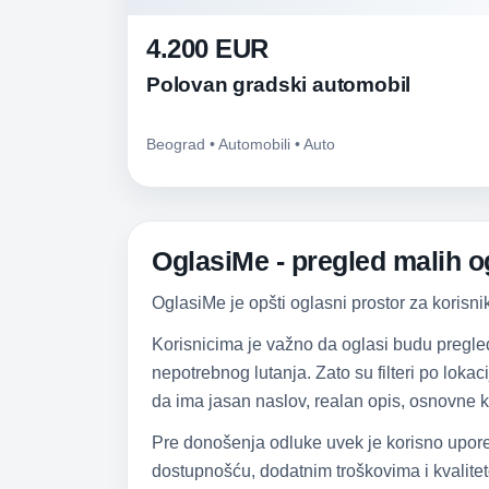
4.200 EUR
Polovan gradski automobil
Beograd • Automobili • Auto
OglasiMe - pregled malih og
OglasiMe je opšti oglasni prostor za korisni
Korisnicima je važno da oglasi budu pregle
nepotrebnog lutanja. Zato su filteri po lokac
da ima jasan naslov, realan opis, osnovne k
Pre donošenja odluke uvek je korisno upore
dostupnošću, dodatnim troškovima i kvalitet