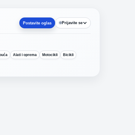
Prijavite se
Postavite oglas
obuća
Alati i oprema
Motocikli
Bicikli