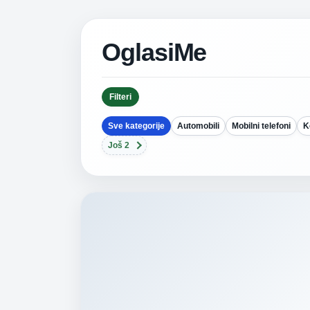
OglasiMe
Filteri
Sve kategorije
Automobili
Mobilni telefoni
K
Još 2