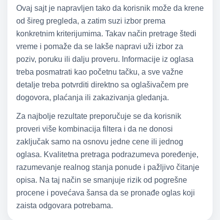
Ovaj sajt je napravljen tako da korisnik može da krene
od šireg pregleda, a zatim suzi izbor prema
konkretnim kriterijumima. Takav način pretrage štedi
vreme i pomaže da se lakše napravi uži izbor za
poziv, poruku ili dalju proveru. Informacije iz oglasa
treba posmatrati kao početnu tačku, a sve važne
detalje treba potvrditi direktno sa oglašivačem pre
dogovora, plaćanja ili zakazivanja gledanja.
Za najbolje rezultate preporučuje se da korisnik
proveri više kombinacija filtera i da ne donosi
zaključak samo na osnovu jedne cene ili jednog
oglasa. Kvalitetna pretraga podrazumeva poređenje,
razumevanje realnog stanja ponude i pažljivo čitanje
opisa. Na taj način se smanjuje rizik od pogrešne
procene i povećava šansa da se pronađe oglas koji
zaista odgovara potrebama.