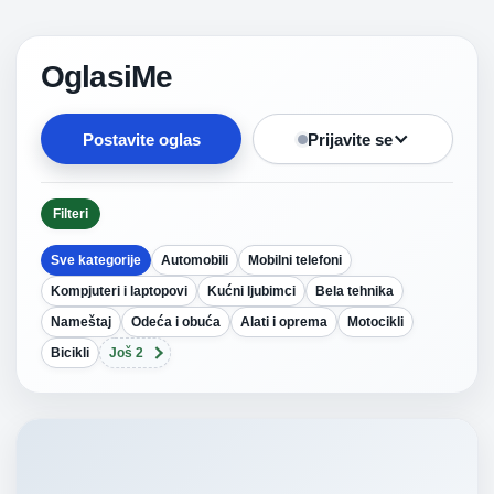
OglasiMe
Postavite oglas
Prijavite se
Filteri
Sve kategorije
Automobili
Mobilni telefoni
Kompjuteri i laptopovi
Kućni ljubimci
Bela tehnika
Nameštaj
Odeća i obuća
Alati i oprema
Motocikli
Bicikli
Još 2