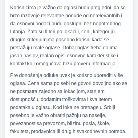
Korisnicima je važno da oglasi budu pregledni, da se
brzo razdvoje relevantne ponude od nerelevantnih i
da osnovni podaci budu dostupni bez nepotrebnog
lutanja. Zato su filteri po lokaciji, ceni, kategoriji i
drugim kriterijumima posebno korisni kada se
pretražuju male oglase. Dobar oglas treba da ima
jasan naslov, realan opis, osnovne karakteristike i
kontakt koji omogućava brzu proveru informacija.
Pre donošenja odluke uvek je korisno uporediti više
oglasa. Cena sama po sebi ne govori dovoljno ako se
ne posmatra zajedno sa lokacijom, stanjem,
dostupnošću, dodatnim troškovima i kvalitetom
podataka u oglasu. Kod lokalne pretrage u Srbiji
posebno je važno obratiti pažnju na naselje,
povezanost sa prevozom, blizinu posla, škole,
fakulteta, prodavnica ili drugih svakodnevnih potreba.